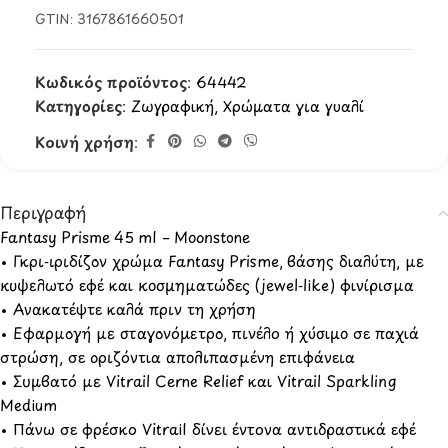
GTIN:
3167861660501
Κωδικός προϊόντος:
64442
Κατηγορίες:
Ζωγραφική
,
Χρώματα για γυαλί
Κοινή χρήση:
Περιγραφή
Fantasy Prisme 45 ml – Moonstone
• Γκρι‑ιριδίζον χρώμα Fantasy Prisme, βάσης διαλύτη, με
κυψελωτό εφέ και κοσμηματώδες (jewel‑like) φινίρισμα
• Ανακατέψτε καλά πριν τη χρήση
• Εφαρμογή με σταγονόμετρο, πινέλο ή χύσιμο σε παχιά
στρώση, σε οριζόντια απολιπασμένη επιφάνεια
• Συμβατό με Vitrail Cerne Relief και Vitrail Sparkling
Medium
• Πάνω σε φρέσκο Vitrail δίνει έντονα αντιδραστικά εφέ