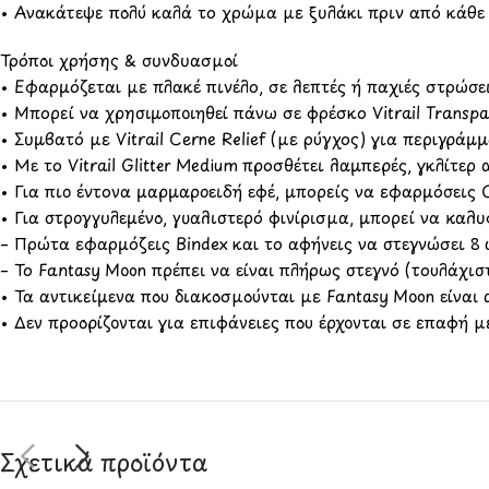
• Ανακάτεψε πολύ καλά το χρώμα με ξυλάκι πριν από κάθε
Τρόποι χρήσης & συνδυασμοί
• Εφαρμόζεται με πλακέ πινέλο, σε λεπτές ή παχιές στρώσ
• Μπορεί να χρησιμοποιηθεί πάνω σε φρέσκο Vitrail Transp
• Συμβατό με Vitrail Cerne Relief (με ρύγχος) για περιγράμ
• Με το Vitrail Glitter Medium προσθέτει λαμπερές, γκλίτερ
• Για πιο έντονα μαρμαροειδή εφέ, μπορείς να εφαρμόσεις
• Για στρογγυλεμένο, γυαλιστερό φινίρισμα, μπορεί να καλυ
– Πρώτα εφαρμόζεις Bindex και το αφήνεις να στεγνώσει 8
– Το Fantasy Moon πρέπει να είναι πλήρως στεγνό (τουλάχισ
• Τα αντικείμενα που διακοσμούνται με Fantasy Moon είναι
• Δεν προορίζονται για επιφάνειες που έρχονται σε επαφή 
Σχετικά προϊόντα