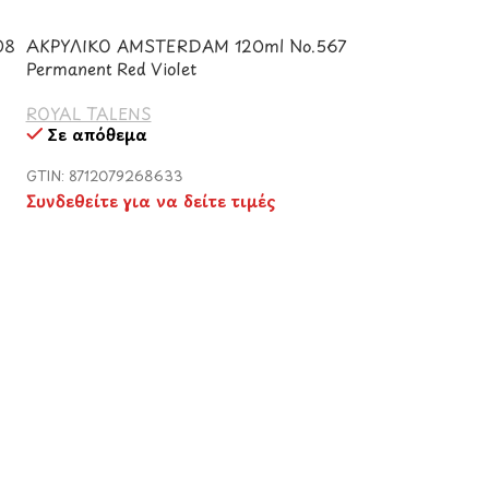
08
ΑΚΡΥΛΙΚΟ AMSTERDAM 120ml No.567
Permanent Red Violet
ROYAL TALENS
Σε απόθεμα
GTIN: 8712079268633
Συνδεθείτε για να δείτε τιμές
ΑΚΡΥΛΙΚΟ AMS
Phthalo Blue
ROYAL TALENS
Σε απόθεμα
GTIN: 8712079210