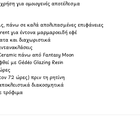
 χρήση για ομοιογενές αποτέλεσμα
εις, πάνω σε καλά απολιπασμένες επιφάνειες
arent για έντονα μαρμαροειδή εφέ
ματα και διαχωριστικά
 αντανακλάσεις
 Ceramic πάνω από Fantasy Moon
φθεί με Gédéo Glazing Resin
 ώρες
τον 72 ώρες) πριν τη ρητίνη
 αποκλειστικά διακοσμητικά
με τρόφιμα