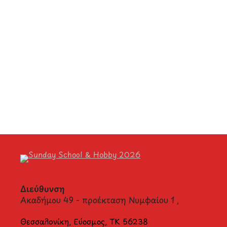
Διεύθυνση
Ακαδήμου 49 - προέκταση Νυμφαίου 1 ,
Θεσσαλονίκη, Εύοσμος, ΤΚ 56238