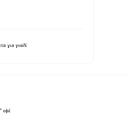
τα για γυαλί
” εφέ