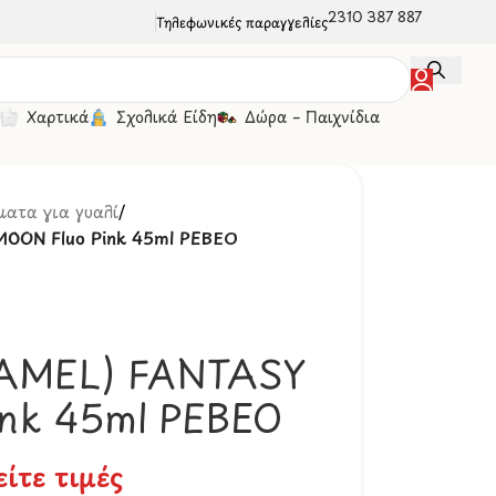
2310 387 887
Τηλεφωνικές παραγγελίες
Χαρτικά
Σχολικά Είδη
Δώρα – Παιχνίδια
ατα για γυαλί
/
OON Fluo Pink 45ml PEBEO
AMEL) FANTASY
ink 45ml PEBEO
είτε τιμές