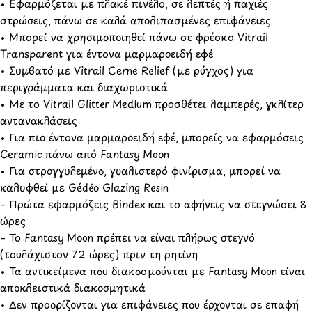
• Εφαρμόζεται με πλακέ πινέλο, σε λεπτές ή παχιές
στρώσεις, πάνω σε καλά απολιπασμένες επιφάνειες
• Μπορεί να χρησιμοποιηθεί πάνω σε φρέσκο Vitrail
Transparent για έντονα μαρμαροειδή εφέ
• Συμβατό με Vitrail Cerne Relief (με ρύγχος) για
περιγράμματα και διαχωριστικά
• Με το Vitrail Glitter Medium προσθέτει λαμπερές, γκλίτερ
αντανακλάσεις
• Για πιο έντονα μαρμαροειδή εφέ, μπορείς να εφαρμόσεις
Ceramic πάνω από Fantasy Moon
• Για στρογγυλεμένο, γυαλιστερό φινίρισμα, μπορεί να
καλυφθεί με Gédéo Glazing Resin
– Πρώτα εφαρμόζεις Bindex και το αφήνεις να στεγνώσει 8
ώρες
– Το Fantasy Moon πρέπει να είναι πλήρως στεγνό
(τουλάχιστον 72 ώρες) πριν τη ρητίνη
• Τα αντικείμενα που διακοσμούνται με Fantasy Moon είναι
αποκλειστικά διακοσμητικά
• Δεν προορίζονται για επιφάνειες που έρχονται σε επαφή