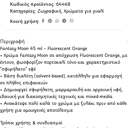
Κωδικός προϊόντος:
64468
Κατηγορίες:
Ζωγραφική
,
Χρώματα για γυαλί
Κοινή χρήση:
Περιγραφή
Fantasy Moon 45 ml – Fluorescent Orange
• Χρώμα Fantasy Moon σε απόχρωση Fluorescent Orange, με
έντονο, φωσφορίζον πορτοκαλί τόνο και χαρακτηριστικό
“σφυρήλατο” εφέ
• Βάση διαλύτη (solvent‑based), κατάλληλο για εφαρμογή
σε πλήθος επιφανειών
• Δημιουργεί σφυρήλατη, μαρμαροειδή και οργανική υφή,
ιδανική για διακοσμητικές τεχνικές και mixed‑media
• Ανακάτεψε πολύ καλά το χρώμα με ξυλάκι πριν από κάθε
χρήση για ομοιογενές αποτέλεσμα
Τρόποι χρήσης & συνδυασμοί