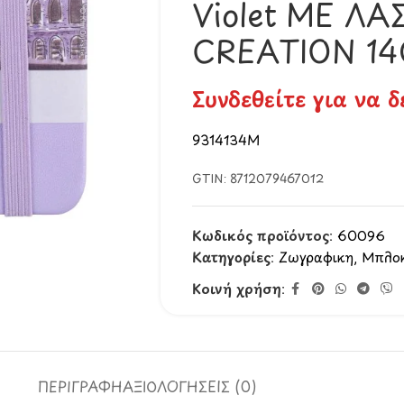
Violet ΜΕ ΛΑ
CREATION 1
Συνδεθείτε για να δ
9314134M
GTIN:
8712079467012
Κωδικός προϊόντος:
60096
Κατηγορίες:
Ζωγραφική
,
Μπλόκ
Κοινή χρήση:
ΠΕΡΙΓΡΑΦΉ
ΑΞΙΟΛΟΓΉΣΕΙΣ (0)