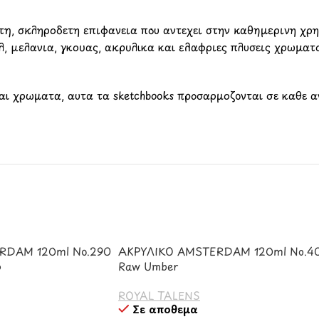
στη, σκληρόδετη επιφάνεια που αντέχει στην καθημερινή χρή
έλ, μελάνια, γκουάς, ακρυλικά και ελαφριές πλύσεις χρώματ
και χρώματα, αυτά τα sketchbooks προσαρμόζονται σε κάθε 
RDAM 120ml No.290
ΑΚΡΥΛΙΚΟ AMSTERDAM 120ml No.4
p
Raw Umber
ROYAL TALENS
Σε απόθεμα