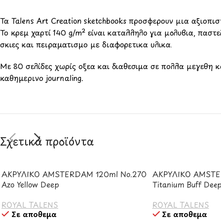
Τα Talens Art Creation sketchbooks προσφέρουν μια αξιόπι
Το κρεμ χαρτί 140 g/m² είναι κατάλληλο για μολύβια, παστ
σκιές και πειραματισμό με διαφορετικά υλικά.
Με 80 σελίδες χωρίς οξέα και διαθέσιμα σε πολλά μεγέθη 
καθημερινό journaling.
Σχετικά προϊόντα
ΑΚΡΥΛΙΚΟ AMSTERDAM 120ml No.270
ΑΚΡΥΛΙΚΟ AMSTE
Azo Yellow Deep
Titanium Buff Dee
ROYAL TALENS
ROYAL TALENS
Σε απόθεμα
Σε απόθεμα