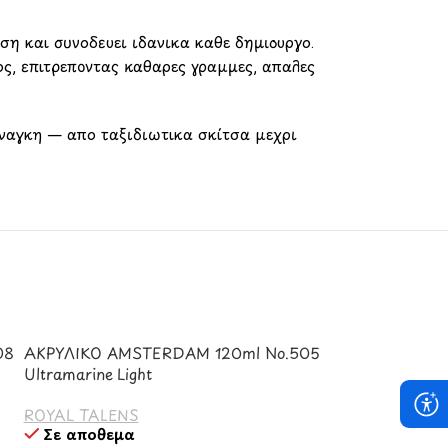
ση και συνοδεύει ιδανικά κάθε δημιουργό.
ος, επιτρέποντας καθαρές γραμμές, απαλές
ανάγκη — από ταξιδιωτικά σκίτσα μέχρι
08
ΑΚΡΥΛΙΚΟ AMSTERDAM 120ml No.505
Ultramarine Light
ROYAL TALENS
Σε απόθεμα