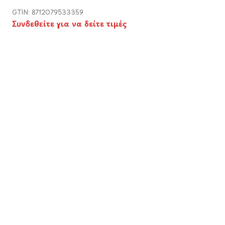
GTIN: 8712079533359
Συνδεθείτε για να δείτε τιμές
ΑΚΡΥΛΙΚΟ AMS
Permanent Blue 
ROYAL TALENS
Σε απόθεμα
GTIN: 8712079158
Συνδεθείτε για 