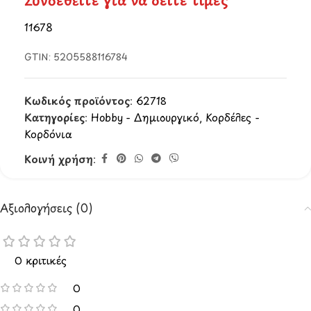
Συνδεθείτε για να δείτε τιμές
11678
GTIN:
5205588116784
Κωδικός προϊόντος:
62718
Κατηγορίες:
Hobby - Δημιουργικό
,
Κορδέλες -
Κορδόνια
Κοινή χρήση:
Αξιολογήσεις (0)
0 κριτικές
0
0