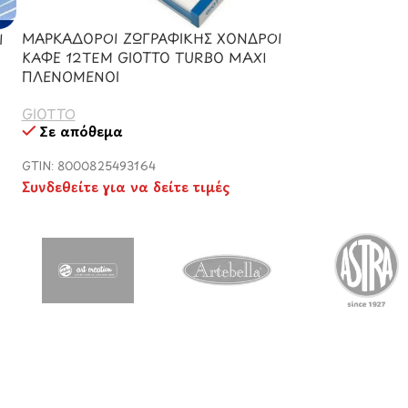
ΜΑΡΚΑΔΟΡΟΙ ΖΩΓΡΑΦΙΚΗΣ ΧΟΝΔΡΟΙ
Ι
ΞΥΛΟΜΠΟΓΙΕΣ 
ΚΑΦΕ 12ΤΕΜ GIOTTO TURBO MAXI
3MM
ΠΛΕΝΟΜΕΝΟΙ
CARIOCA
Σε απόθεμα
GIOTTO
Σε απόθεμα
GTIN: 8003511427
GTIN: 8000825493164
Συνδεθείτε για 
Συνδεθείτε για να δείτε τιμές