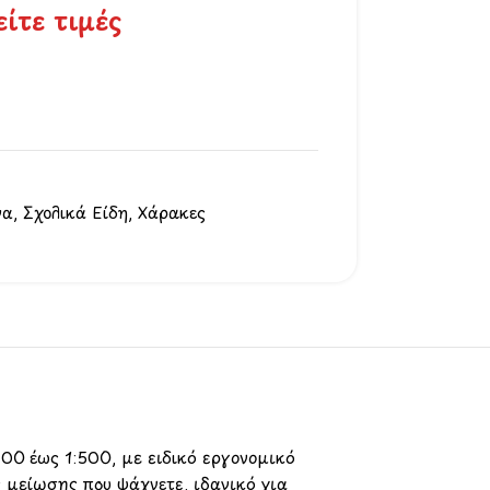
είτε τιμές
να
,
Σχολικά Είδη
,
Χάρακες
00 έως 1:500, με ειδικό εργονομικό
 μείωσης που ψάχνετε, ιδανικό για