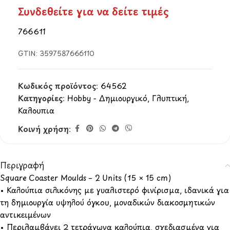
Συνδεθείτε για να δείτε τιμές
766611
GTIN:
3597587666110
Κωδικός προϊόντος:
64562
Κατηγορίες:
Hobby - Δημιουργικό
,
Γλυπτική
,
Καλουπια
Κοινή χρήση:
Περιγραφή
Square Coaster Moulds – 2 Units (15 × 15 cm)
• Καλούπια σιλικόνης με γυαλιστερό φινίρισμα, ιδανικά για
τη δημιουργία υψηλού όγκου, μοναδικών διακοσμητικών
αντικειμένων
• Περιλαμβάνει 2 τετράγωνα καλούπια, σχεδιασμένα για