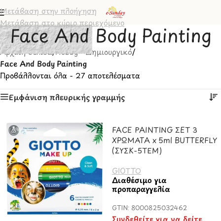
Μετάβαση στην πλοήγηση
Μετάβαση στο κύριο περιεχόμενο
Face And Body Painting
Αρχική σελίδα
/
Hobby - Δημιουργικό
/
Face And Body Painting
Προβάλλονται όλα - 27 αποτελέσματα
Εμφάνιση πλευρικής γραμμής
FACE PAINTING ΣΕΤ 3
ΧΡΩΜΑΤA x 5ml BUTTERFLY
(ΣΥΣΚ-5ΤΕΜ)
GIOTTO
Διαθέσιμο για
προπαραγγελία
GTIN: 8000825032462
Συνδεθείτε για να δείτε