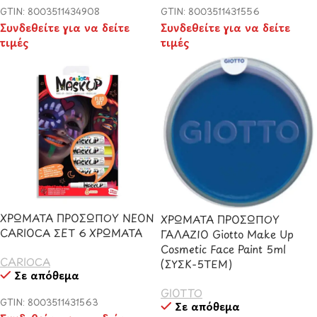
GTIN: 8003511434908
GTIN: 8003511431556
Συνδεθείτε για να δείτε
Συνδεθείτε για να δείτε
τιμές
τιμές
ΧΡΩΜΑΤΑ ΠΡΟΣΩΠΟΥ NEON
ΧΡΩΜΑΤΑ ΠΡΟΣΩΠΟΥ
CARIOCA ΣΕΤ 6 ΧΡΩΜΑΤΑ
ΓΑΛΑΖΙΟ Giotto Make Up
Cosmetic Face Paint 5ml
CARIOCA
(ΣΥΣΚ-5ΤΕΜ)
Σε απόθεμα
GIOTTO
GTIN: 8003511431563
Σε απόθεμα