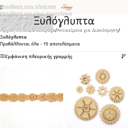
Μετάβαση στην πλοήγηση
Μετάβαση στο κύριο περιεχόμενο
Ξυλόγλυπτα
Αρχική σελίδα
/
Decoupage
/
Αντικείμενα για Διακόσμηση
/
Ξυλόγλυπτα
Προβάλλονται όλα - 15 αποτελέσματα
Εμφάνιση πλευρικής γραμμής