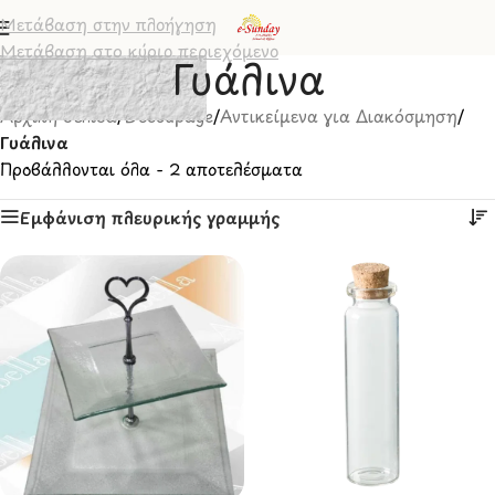
Μετάβαση στην πλοήγηση
Μετάβαση στο κύριο περιεχόμενο
Γυάλινα
Αρχική σελίδα
/
Decoupage
/
Αντικείμενα για Διακόσμηση
/
Γυάλινα
Προβάλλονται όλα - 2 αποτελέσματα
Εμφάνιση πλευρικής γραμμής