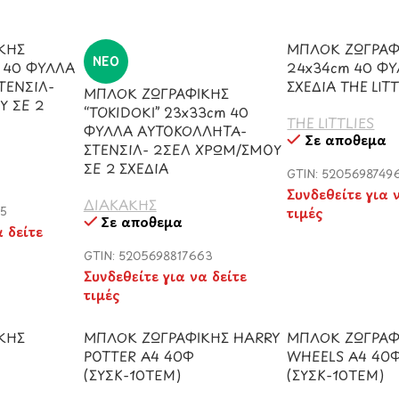
ΚΗΣ
ΜΠΛΟΚ ΖΩΓΡΑΦ
ΝΈΟ
 40 ΦΥΛΛΑ
24x34cm 40 ΦΥ
ΤΕΝΣΙΛ-
ΣΧΕΔΙΑ THE LITT
ΜΠΛΟΚ ΖΩΓΡΑΦΙΚΗΣ
Υ ΣΕ 2
“TOKIDOKI” 23x33cm 40
THE LITTLIES
ΦΥΛΛΑ ΑΥΤΟΚΟΛΛΗΤΑ-
Σε απόθεμα
ΣΤΕΝΣΙΛ- 2ΣΕΛ ΧΡΩΜ/ΣΜΟΥ
ΣΕ 2 ΣΧΕΔΙΑ
GTIN: 5205698749
Συνδεθείτε για 
ΔΙΑΚΑΚΗΣ
15
τιμές
Σε απόθεμα
α δείτε
GTIN: 5205698817663
Συνδεθείτε για να δείτε
τιμές
ΚΗΣ
ΜΠΛΟΚ ΖΩΓΡΑΦΙΚΗΣ HARRY
ΜΠΛΟΚ ΖΩΓΡΑΦ
POTTER A4 40Φ
WHEELS A4 40
(ΣΥΣΚ-10ΤΕΜ)
(ΣΥΣΚ-10ΤΕΜ)