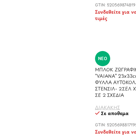
GTIN: 52056987481
Συνδεθείτε για ν
τιμές
ΝΈΟ
ΜΠΛΟΚ ΖΩΓΡΑΦΙ
“VAIANA” 23x33c
ΦΥΛΛΑ ΑΥΤΟΚΟΛ
ΣΤΕΝΣΙΛ- 2ΣΕΛ
ΣΕ 2 ΣΧΕΔΙΑ
ΔΙΑΚΑΚΗΣ
Σε απόθεμα
GTIN: 520569881719
Συνδεθείτε για ν