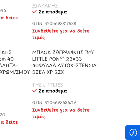
ΔΙΑΚΑΚΗΣ
646
Σε απόθεμα
να δείτε
GTIN: 5205698817588
Συνδεθείτε για να δείτε
τιμές
ΙΚΗΣ
ΜΠΛΟΚ ΖΩΓΡΑΦΙΚΗΣ “MY
cm 40
LITTLE PONY” 23×33
ΛΛΗΤΑ-
40ΦΥΛΛΑ ΑΥΤΟΚ-ΣΤΕΝΣΙΛ-
 ΧΡΩΜ/ΣΜΟΥ
2ΣΕΛ ΧΡ 2ΣΧ
THE LITTLIES
Σε απόθεμα
GTIN: 5205698686719
Συνδεθείτε για να δείτε
120
τιμές
να δείτε