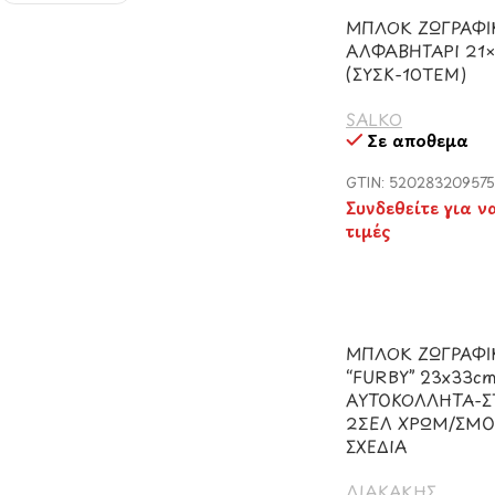
ΜΠΛΟΚ ΖΩΓΡΑΦΙ
ΑΛΦΑΒΗΤΑΡΙ 21×
(ΣΥΣΚ-10ΤΕΜ)
SALKO
Σε απόθεμα
GTIN: 52028320957
Συνδεθείτε για ν
τιμές
ΜΠΛΟΚ ΖΩΓΡΑΦΙ
“FURBY” 23x33c
ΑΥΤΟΚΟΛΛΗΤΑ-Σ
2ΣΕΛ ΧΡΩΜ/ΣΜΟ
ΣΧΕΔΙΑ
ΔΙΑΚΑΚΗΣ