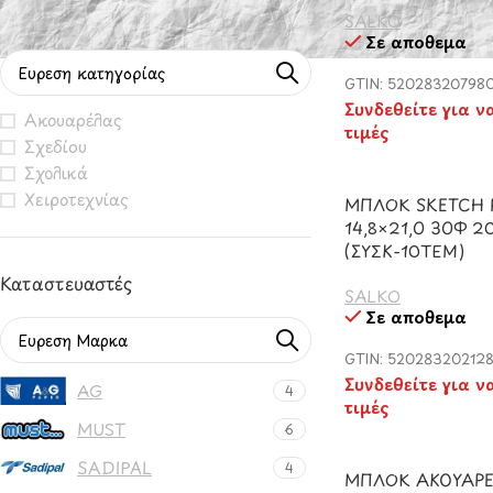
Φιλτράρισμα Βάσει Κατηγορίας
SALKO
Σε απόθεμα
GTIN: 52028320798
Συνδεθείτε για ν
Ακουαρέλας
τιμές
Σχεδίου
Σχολικά
Χειροτεχνίας
ΜΠΛΟΚ SKETCH 
14,8×21,0 30Φ 
(ΣΥΣΚ-10ΤΕΜ)
Καταστευαστές
SALKO
Σε απόθεμα
GTIN: 52028320212
Συνδεθείτε για ν
AG
4
τιμές
MUST
6
SADIPAL
4
ΜΠΛΟΚ ΑΚΟΥΑΡ