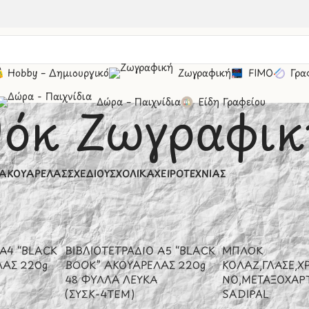
Hobby – Δημιουργικό
Ζωγραφική
FIMO
Γρα
Δώρα – Παιχνίδια
Είδη Γραφείου
όκ Ζωγραφικ
ΑΚΟΥΑΡΈΛΑΣ
ΣΧΕΔΊΟΥ
ΣΧΟΛΙΚΆ
ΧΕΙΡΟΤΕΧΝΊΑΣ
ρτικά
/
Μπλόκ Ζωγραφικής
Εμφάνιση
20
 A4 “BLACK
ΒΙΒΛΙΟΤΕΤΡΑΔΙΟ A5 “BLACK
ΜΠΛΟΚ
ΛΑΣ 220g
BOOK” ΑΚΟΥΑΡΕΛΑΣ 220g
ΚΟΛΑΖ,ΓΛΑΣΕ,Χ
48 ΦΥΛΛΑ ΛΕΥΚΑ
ΝΟ,ΜΕΤΑΞΟΧΑΡ
(ΣΥΣΚ-4ΤΕΜ)
SADIPAL