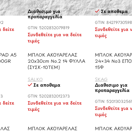
SALKO
SADIPAL
Διαθέσιμο για
Σε απόθεμα
προπαραγγελία
02
GTIN: 84279730598
GTIN: 5202832079819
α δείτε
Συνδεθείτε για 
Συνδεθείτε για να δείτε
τιμές
τιμές
PAD Α5
ΜΠΛΟΚ ΑΚΟΥΑΡΕΛΑΣ
ΜΠΛΟΚ ΑΚΟΥΑ
200GR
20x30cm Νο.2 14 ΦΥΛΛΑ
24×34 Νο3 ΕΠΟ
(ΣΥΣΚ-10ΤΕΜ)
15Φ
SALKO
SKAG
Σε απόθεμα
Διαθέσιμο για
προπαραγγελία
83
GTIN: 5202832012373
GTIN: 5201303256
α δείτε
Συνδεθείτε για να δείτε
Συνδεθείτε για 
τιμές
τιμές
ΕΛΑΣ
ΜΠΛΟΚ ΑΚΟΥΑΡΕΛΑΣ
ΜΠΛΟΚ ΑΚΟΥΑΡ