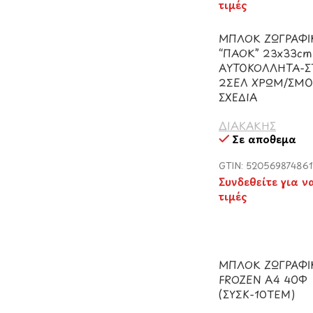
τιμές
ΜΠΛΟΚ ΖΩΓΡΑΦΙ
“ΠΑΟΚ” 23x33cm
ΑΥΤΟΚΟΛΛΗΤΑ-Σ
2ΣΕΛ ΧΡΩΜ/ΣΜΟ
ΣΧΕΔΙΑ
ΔΙΑΚΑΚΗΣ
Σε απόθεμα
GTIN: 52056987486
Συνδεθείτε για ν
τιμές
ΜΠΛΟΚ ΖΩΓΡΑΦΙ
FROZEN A4 40Φ
(ΣΥΣΚ-10ΤΕΜ)