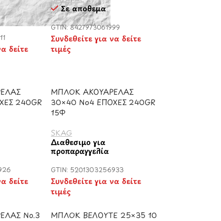
Σε απόθεμα
GTIN: 8427973061999
11
Συνδεθείτε για να δείτε
να δείτε
τιμές
ΡΕΛΑΣ
ΜΠΛΟΚ ΑΚΟΥΑΡΕΛΑΣ
ΧΕΣ 240GR
30×40 Νο4 ΕΠΟΧΕΣ 240GR
15Φ
SKAG
Διαθέσιμο για
προπαραγγελία
926
GTIN: 5201303256933
να δείτε
Συνδεθείτε για να δείτε
τιμές
ΕΛΑΣ Νo.3
ΜΠΛΟΚ ΒΕΛΟΥΤΕ 25×35 10