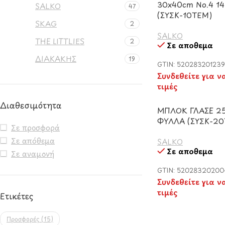
30x40cm Νο.4 1
SALKO
47
(ΣΥΣΚ-10ΤΕΜ)
SKAG
2
SALKO
THE LITTLIES
2
Σε απόθεμα
ΔΙΑΚΑΚΗΣ
19
GTIN: 520283201239
Συνδεθείτε για ν
τιμές
Διαθεσιμότητα
ΜΠΛΟΚ ΓΛΑΣΕ 25
ΦΥΛΛΑ (ΣΥΣΚ-20
Σε προσφορά
Σε απόθεμα
SALKO
Σε απόθεμα
Σε αναμονή
GTIN: 5202832020
Συνδεθείτε για ν
τιμές
Ετικέτες
Προσφορές
(15)