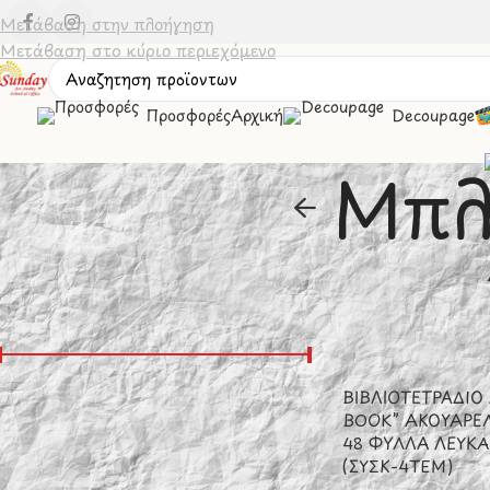
Μετάβαση στην πλοήγηση
Μετάβαση στο κύριο περιεχόμενο
Προσφορές
Αρχική
Decoupage
Μπλ
Φιλτράσισμα Βάσει Τιμής
Αρχική σελίδα
/
Χα
ΒΙΒΛΙΟΤΕΤΡΑΔΙΟ
Τιμή:
0 €
—
10 €
Φιλτράρισμα
BOOK” ΑΚΟΥΑΡΕ
48 ΦΥΛΛΑ ΛΕΥΚΑ
(ΣΥΣΚ-4ΤΕΜ)