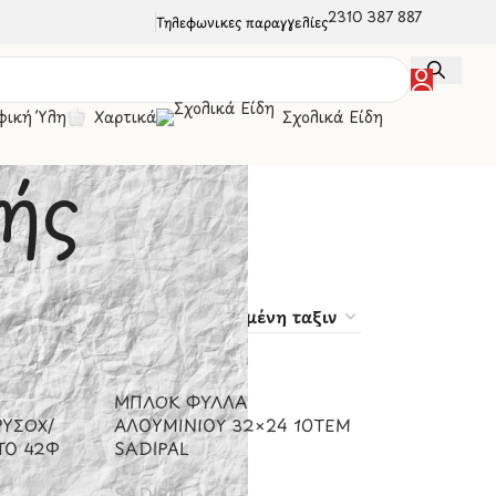
2310 387 887
Τηλεφωνικές παραγγελίες
φική Ύλη
Χαρτικά
Σχολικά Είδη
ής
30
50
100
ΜΠΛΟΚ ΦΥΛΛΑ
ΡΥΣΟΧ/
ΑΛΟΥΜΙΝΙΟΥ 32×24 10ΤΕΜ
ΤΟ 42Φ
SADIPAL
SADIPAL