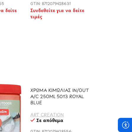
55
GTIN: 8712079428631
να δείτε
Συνδεθείτε για να δείτε
τιμές
ΧΡΩΜΑ ΚΙΜΩΛΙΑΣ IN/OUT
A/C 250ML 5013 ROYAL
BLUE
ART CREATION
Σε απόθεμα
GTIN: 8712079428556