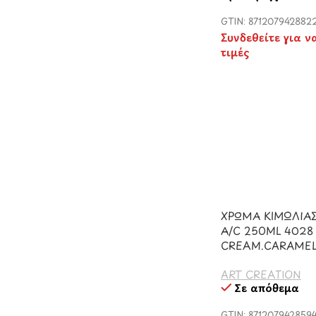
GTIN: 871207942882
Συνδεθείτε για ν
τιμές
ΧΡΩΜΑ ΚΙΜΩΛΙΑΣ
A/C 250ML 4028
CREAM.CARAME
ART CREATION
Σε απόθεμα
GTIN: 871207942859