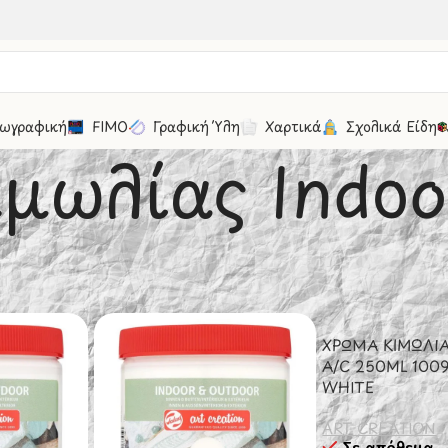
ωγραφική
FIMO
Γραφική Ύλη
Χαρτικά
Σχολικά Είδη
μωλίας Indoo
γραφική
/
Deco & Craft Art Creation
/
Χρώματα Κιμωλίας Ind
30
50
100
ΧΡΩΜΑ ΚΙΜΩΛΙΑ
A/C 250ML 100
WHITE
ART CREATION
Σε απόθεμα