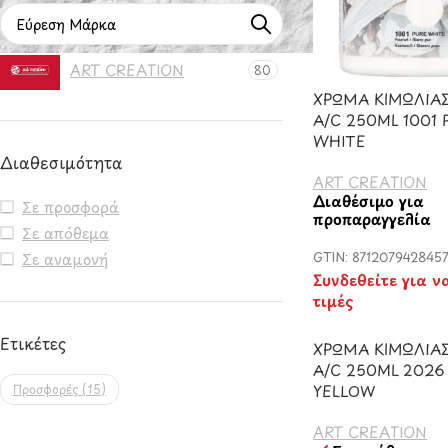
ART CREATION
80
ΧΡΩΜΑ ΚΙΜΩΛΙΑΣ
A/C 250ML 1001 
WHITE
Διαθεσιμότητα
ART CREATION
Διαθέσιμο για
Σε προσφορά
προπαραγγελία
Σε απόθεμα
GTIN: 871207942845
Σε αναμονή
Συνδεθείτε για ν
τιμές
Ετικέτες
ΧΡΩΜΑ ΚΙΜΩΛΙΑΣ
A/C 250ML 2026
YELLOW
Προσφορές
(15)
ART CREATION