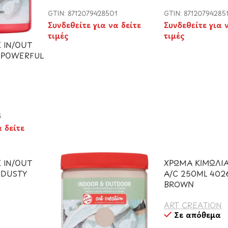
GTIN: 8712079428501
GTIN: 87120794285
Συνδεθείτε για να δείτε
Συνδεθείτε για 
τιμές
τιμές
 IN/OUT
3 POWERFUL
5
α δείτε
 IN/OUT
ΧΡΩΜΑ ΚΙΜΩΛΙΑ
 DUSTY
A/C 250ML 402
BROWN
ART CREATION
Σε απόθεμα