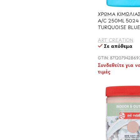
ΧΡΩΜΑ ΚΙΜΩΛΙΑΣ
A/C 250ML 5024
TURQUOISE BLU
ART CREATION
Σε απόθεμα
GTIN: 871207942869
Συνδεθείτε για ν
τιμές