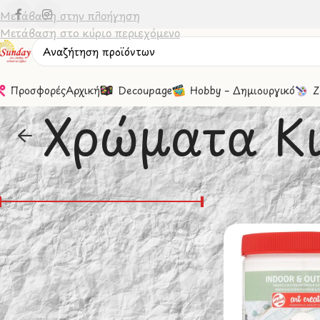
Μετάβαση στην πλοήγηση
Μετάβαση στο κύριο περιεχόμενο
Προσφορές
Αρχική
Decoupage
Hobby – Δημιουργικό
Ζ
Χρώματα Κι
Φιλτράσισμα Βάσει Τιμής
Αρχική σελίδα
/
Ζω
Εμφάνιση
20
Τιμή:
0 €
—
10 €
Φιλτράρισμα
Καταστευαστές