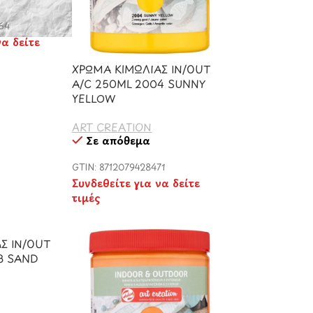
64
να δείτε
ΧΡΩΜΑ ΚΙΜΩΛΙΑΣ IN/OUT
A/C 250ML 2004 SUNNY
YELLOW
ART CREATION
Σε απόθεμα
GTIN: 8712079428471
Συνδεθείτε για να δείτε
τιμές
Σ IN/OUT
3 SAND