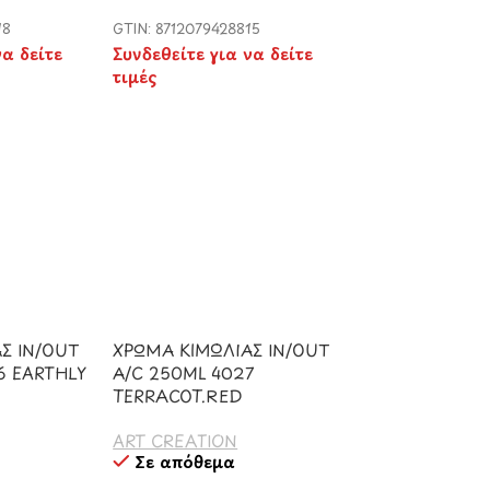
18
GTIN: 8712079428815
να δείτε
Συνδεθείτε για να δείτε
τιμές
Σ IN/OUT
ΧΡΩΜΑ ΚΙΜΩΛΙΑΣ IN/OUT
6 EARTHLY
A/C 250ML 4027
TERRACOT.RED
ART CREATION
Σε απόθεμα