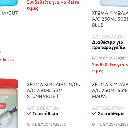
Συνδεθείτε για να δείτε
τιμές
 IN/OUT
ΧΡΩΜΑ ΚΙΜΩΛΙΑ
A/C 250ML 502
E
BLUE
ART CREATION
Διαθέσιμο για
προπαραγγελία
3
GTIN: 87120794287
α δείτε
Συνδεθείτε για 
τιμές
ΧΡΩΜΑ ΚΙΜΩΛΙΑΣ IN/OUT
ΧΡΩΜΑ ΚΙΜΩΛΙΑ
A/C 250ML 5517
A/C 250ML 5518
STUNN.VIOLET
MAUVE
ART CREATION
ART CREATION
Σε απόθεμα
Σε απόθεμα
GTIN: 8712079428570
GTIN: 87120794288