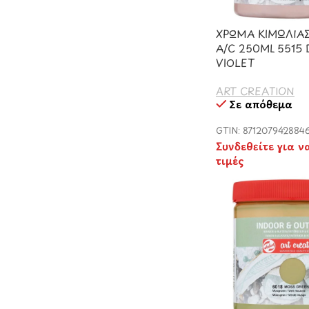
ΧΡΩΜΑ ΚΙΜΩΛΙΑΣ
A/C 250ML 5515
VIOLET
ART CREATION
Σε απόθεμα
GTIN: 871207942884
Συνδεθείτε για ν
τιμές