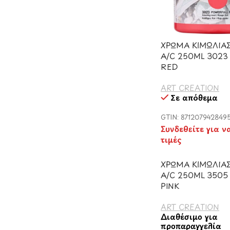
ΧΡΩΜΑ ΚΙΜΩΛΙΑΣ
A/C 250ML 302
RED
ART CREATION
Σε απόθεμα
GTIN: 871207942849
Συνδεθείτε για ν
τιμές
ΧΡΩΜΑ ΚΙΜΩΛΙΑΣ
A/C 250ML 3505
PINK
ART CREATION
Διαθέσιμο για
προπαραγγελία