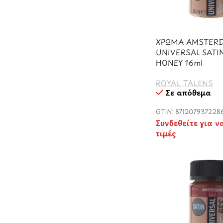
ΧΡΩΜΑ AMSTER
UNIVERSAL SATI
HONEY 16ml
ROYAL TALENS
Σε απόθεμα
GTIN: 871207937228
Συνδεθείτε για ν
τιμές