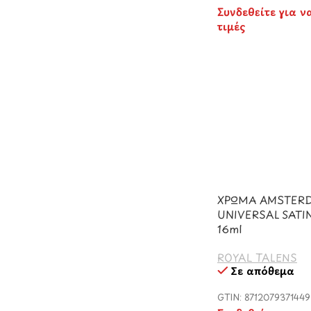
Συνδεθείτε για ν
τιμές
ΧΡΩΜΑ AMSTER
UNIVERSAL SATIN
16ml
ROYAL TALENS
Σε απόθεμα
GTIN: 8712079371449