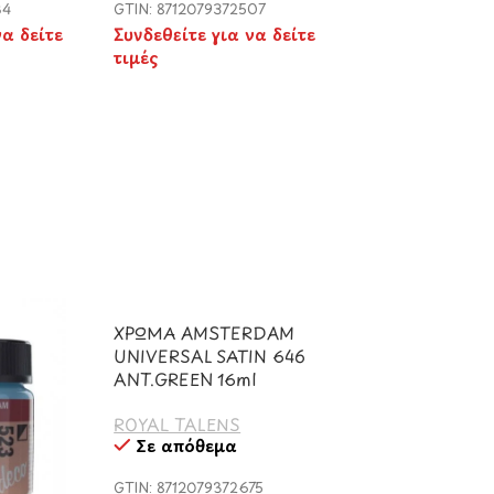
34
GTIN: 8712079372507
να δείτε
Συνδεθείτε για να δείτε
τιμές
ΧΡΩΜΑ AMSTERDAM
UNIVERSAL SATIN 646
ANT.GREEN 16ml
ROYAL TALENS
Σε απόθεμα
GTIN: 8712079372675