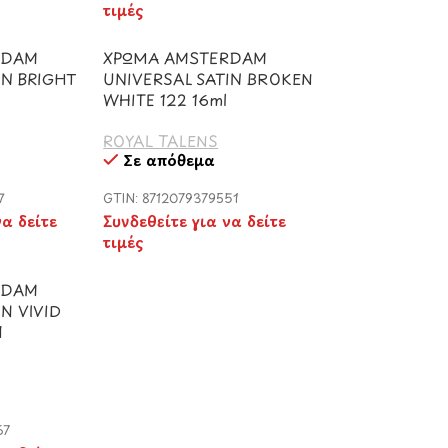
τιμές
RDAM
ΧΡΩΜΑ AMSTERDAM
IN BRIGHT
UNIVERSAL SATIN BROKEN
l
WHITE 122 16ml
ROYAL TALENS
Σε απόθεμα
7
GTIN: 8712079379551
να δείτε
Συνδεθείτε για να δείτε
τιμές
RDAM
N VIVID
l
67