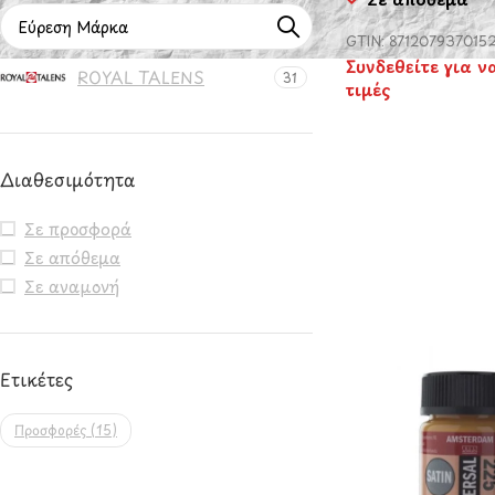
GTIN: 871207937015
Συνδεθείτε για ν
ROYAL TALENS
31
τιμές
Διαθεσιμότητα
Σε προσφορά
Σε απόθεμα
Σε αναμονή
Ετικέτες
Προσφορές
(15)