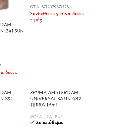
GTIN: 8712079371128
Συνδεθείτε για να δείτε
τιμές
RDAM
IN 241 SUN
7
να δείτε
RDAM
ΧΡΩΜΑ AMSTERDAM
N 391
UNIVERSAL SATIN 432
TERRA 16ml
ROYAL TALENS
Σε απόθεμα