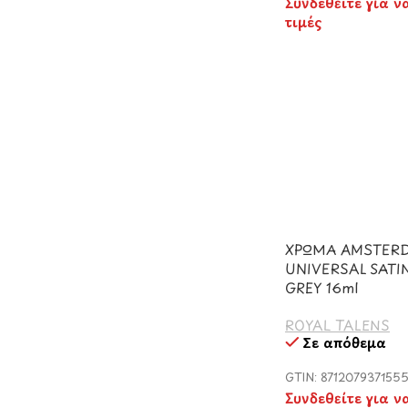
Συνδεθείτε για ν
τιμές
ΧΡΩΜΑ AMSTER
UNIVERSAL SATIN
GREY 16ml
ROYAL TALENS
Σε απόθεμα
GTIN: 871207937155
Συνδεθείτε για ν