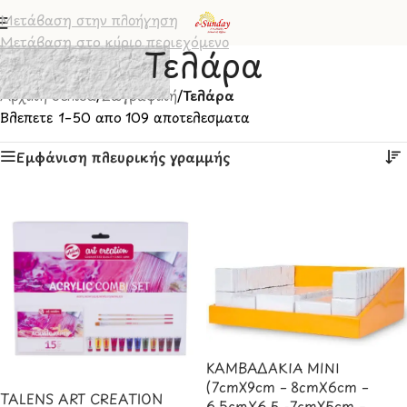
Μετάβαση στην πλοήγηση
Μετάβαση στο κύριο περιεχόμενο
Τελάρα
Αρχική σελίδα
/
Ζωγραφική
/
Τελάρα
Βλέπετε 1–50 από 109 αποτελέσματα
Εμφάνιση πλευρικής γραμμής
ΚΑΜΒΑΔΑΚΙΑ MINI
(7cmX9cm – 8cmX6cm –
TALENS ART CREATION
6.5cmX6.5 -7cmX5cm –