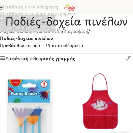
Μετάβαση στην πλοήγηση
Μετάβαση στο κύριο περιεχόμενο
Ποδιές-δοχεία πινέλων
Αρχική σελίδα
/
Σχολικά Είδη
/
Ζωγραφική
/
Ποδιές-δοχεία πινέλων
Προβάλλονται όλα - 14 αποτελέσματα
Εμφάνιση πλευρικής γραμμής