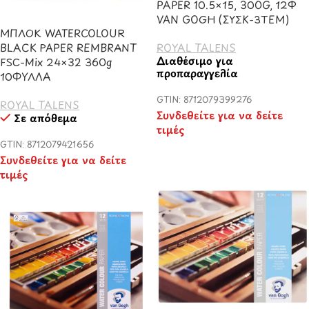
PAPER 10.5×15, 300G, 12Φ
VAN GOGH (ΣΥΣΚ-3TEM)
ΜΠΛΟΚ WATERCOLOUR
BLACK PAPER REMBRANT
ROYAL TALENS
Διαθέσιμο για
FSC-Mix 24×32 360g
προπαραγγελία
10ΦΥΛΛΑ
GTIN: 8712079399276
ROYAL TALENS
Συνδεθείτε για να δείτε
Σε απόθεμα
τιμές
GTIN: 8712079421656
Συνδεθείτε για να δείτε
τιμές