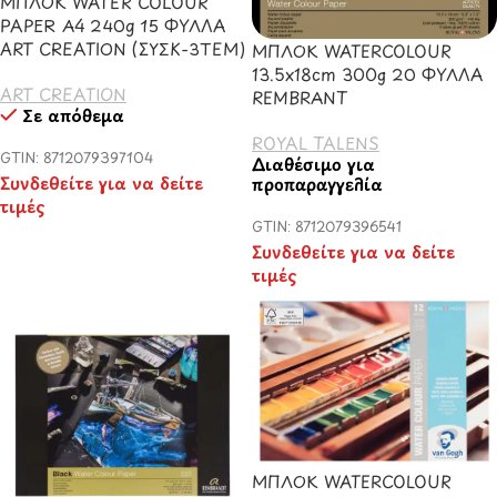
ΜΠΛΟΚ WATER COLOUR
PAPER Α4 240g 15 ΦΥΛΛΑ
ART CREATION (ΣΥΣΚ-3TEM)
ΜΠΛΟΚ WATERCOLOUR
13.5x18cm 300g 20 ΦΥΛΛΑ
ART CREATION
REMBRANT
Σε απόθεμα
ROYAL TALENS
GTIN: 8712079397104
Διαθέσιμο για
Συνδεθείτε για να δείτε
προπαραγγελία
τιμές
GTIN: 8712079396541
Συνδεθείτε για να δείτε
τιμές
ΜΠΛΟΚ WATERCOLOUR