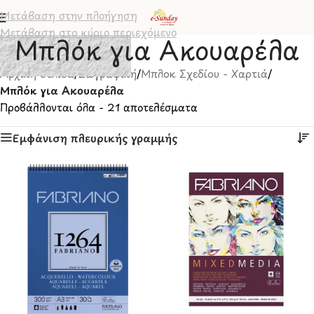
Μετάβαση στην πλοήγηση
Μετάβαση στο κύριο περιεχόμενο
Μπλόκ για Ακουαρέλα
Αρχική σελίδα
/
Ζωγραφική
/
Μπλοκ Σχεδίου - Χαρτιά
/
Μπλόκ για Ακουαρέλα
Προβάλλονται όλα - 21 αποτελέσματα
Εμφάνιση πλευρικής γραμμής