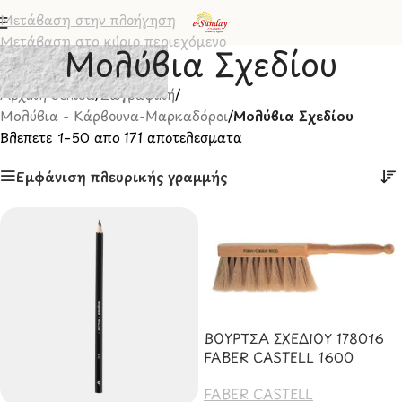
Μετάβαση στην πλοήγηση
Μετάβαση στο κύριο περιεχόμενο
Μολύβια Σχεδίου
Αρχική σελίδα
/
Ζωγραφική
/
Μολύβια - Κάρβουνα-Μαρκαδόροι
/
Μολύβια Σχεδίου
Βλέπετε 1–50 από 171 αποτελέσματα
Εμφάνιση πλευρικής γραμμής
ΒΟΥΡΤΣΑ ΣΧΕΔΙΟΥ 178016
FABER CASTELL 1600
FABER CASTELL