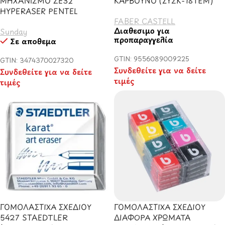
ΜΗΧΑΝΙΣΜΟ ZE32
ΚΑΡΒΟΥΝΟ (ΣΥΣΚ-18ΤΕΜ)
HYPERASER PENTEL
FABER CASTELL
Διαθέσιμο για
Sunday
προπαραγγελία
Σε απόθεμα
GTIN: 9556089009225
GTIN: 3474370027320
Συνδεθείτε για να δείτε
Συνδεθείτε για να δείτε
τιμές
τιμές
ΓΟΜΟΛΑΣΤΙΧΑ ΣΧΕΔΙΟΥ
ΓΟΜΟΛΑΣΤΙΧΑ ΣΧΕΔΙΟΥ
5427 STAEDTLER
ΔΙΑΦΟΡΑ ΧΡΩΜΑΤΑ