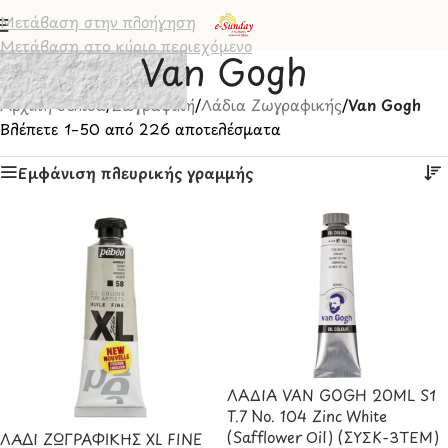
Μετάβαση στην πλοήγηση
Μετάβαση στο κύριο περιεχόμενο
Van Gogh
Αρχική σελίδα
/
Ζωγραφική
/
Λάδια Ζωγραφικής
/
Van Gogh
Βλέπετε 1–50 από 226 αποτελέσματα
Εμφάνιση πλευρικής γραμμής
ΛΑΔΙΑ VAN GOGH 20ML S1
T.7 No. 104 Zinc White
(Safflower Oil) (ΣΥΣΚ-3ΤΕΜ)
ΛΑΔΙ ΖΩΓΡΑΦΙΚΗΣ XL FINE