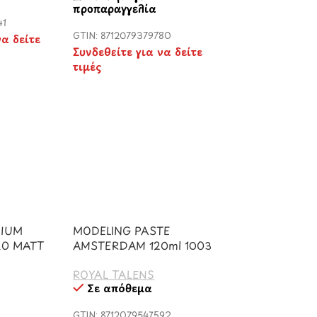
προπαραγγελία
41
GTIN: 8712079379780
να δείτε
Συνδεθείτε για να δείτε
τιμές
DIUM
MODELING PASTE
0 MATT
AMSTERDAM 120ml 1003
ROYAL TALENS
Σε απόθεμα
GTIN: 8712079547592