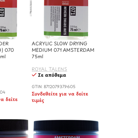
RDER
ACRYLIC SLOW DRYING
Ο) 070
MEDIUM 071 AMSTERDAM
ml
75ml
ROYAL TALENS
Σε απόθεμα
GTIN: 8712079379605
304
Συνδεθείτε για να δείτε
να δείτε
τιμές