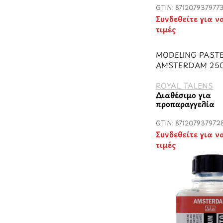
GTIN: 871207937977
Συνδεθείτε για ν
τιμές
MODELING PAST
AMSTERDAM 250
ROYAL TALENS
Διαθέσιμο για
προπαραγγελία
GTIN: 871207937972
Συνδεθείτε για ν
τιμές