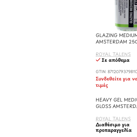
GLAZING MEDIUM
AMSTERDAM 25
ROYAL TALENS
Σε απόθεμα
GTIN: 871207937981
Συνδεθείτε για ν
τιμές
HEAVY GEL MEDI
GLOSS AMSTERD
ROYAL TALENS
Διαθέσιμο για
προπαραγγελία