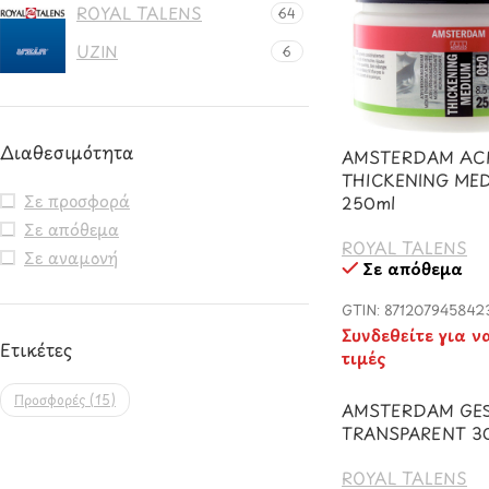
ROYAL TALENS
64
UZIN
6
Διαθεσιμότητα
AMSTERDAM ACR
THICKENING ME
Σε προσφορά
250ml
Σε απόθεμα
ROYAL TALENS
Σε αναμονή
Σε απόθεμα
GTIN: 871207945842
Συνδεθείτε για ν
Ετικέτες
τιμές
Προσφορές
(15)
AMSTERDAM GE
TRANSPARENT 3
ROYAL TALENS