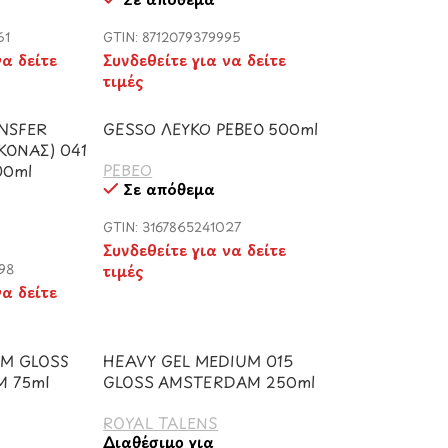
61
GTIN: 8712079379995
να δείτε
Συνδεθείτε για να δείτε
τιμές
ANSFER
GESSO ΛΕΥΚΟ PEBEO 500ml
ΚΟΝΑΣ) 041
PEBEO
00ml
Σε απόθεμα
GTIN: 3167865241027
Συνδεθείτε για να δείτε
98
τιμές
να δείτε
UM GLOSS
HEAVY GEL MEDIUM 015
M 75ml
GLOSS AMSTERDAM 250ml
ROYAL TALENS
Διαθέσιμο για