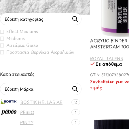
Φιλτράρισμα Βάσει Κατηγορίας
Effect Mediums
Mediums
ACRYLIC BINDER
Αστάρια Gesso
AMSTERDAM 100
Προστασία Βερνίκια Ακρυλικών
ROYAL TALENS
Σε απόθεμα
Καταστευαστές
GTIN: 871207938027
Συνδεθείτε για ν
τιμές
BOSTIK HELLAS AE
2
PEBEO
1
PINTY
1