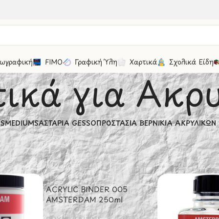
ωγραφική
FIMO
Γραφική Ύλη
Χαρτικά
Σχολικά Είδη
ικά για Ακρ
MS
MEDIUMS
ΑΣΤΆΡΙΑ GESSO
ΠΡΟΣΤΑΣΊΑ ΒΕΡΝΊΚΙΑ ΑΚΡΥΛΙΚΏΝ
γραφική
/
Ακρυλικά
/
Βοηθητικά για Ακρυλικά
30
50
100
ACRYLIC BINDER 005
AMSTERDAM 250ml