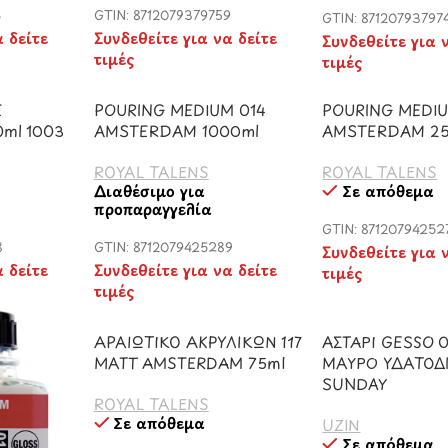
3
GTIN: 8712079379759
GTIN: 87120793797
α δείτε
Συνδεθείτε για να δείτε
Συνδεθείτε για 
τιμές
τιμές
E
POURING MEDIUM 014
POURING MEDIU
ml 1003
AMSTERDAM 1000ml
AMSTERDAM 2
ROYAL TALENS
ROYAL TALENS
Διαθέσιμο για
Σε απόθεμα
προπαραγγελία
GTIN: 87120794252
8
GTIN: 8712079425289
Συνδεθείτε για 
α δείτε
Συνδεθείτε για να δείτε
τιμές
τιμές
ΑΡΑΙΩΤΙΚΟ ΑΚΡΥΛΙΚΩΝ 117
ΑΣΤΑΡΙ GESSO 
MATT AMSTERDAM 75ml
ΜΑΥΡΟ ΥΔΑΤΟΔ
SUNDAY
ROYAL TALENS
Σε απόθεμα
UZIN
Σε απόθεμα