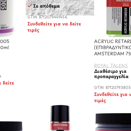
ROYAL TALENS
Σε απόθεμα
GTIN: 8712079441456
Συνδεθείτε για να δείτε
τιμές
 005
ACRYLIC RETA
0ml
(ΕΠΙΒΡΑΔΥΝΤΙΚ
AMSTERDAM 75
ROYAL TALENS
Διαθέσιμο για
προπαραγγελία
4
α δείτε
GTIN: 8712079380
Συνδεθείτε για 
τιμές