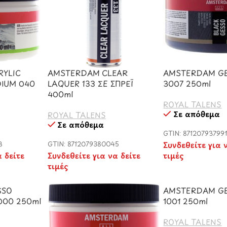
YLIC
AMSTERDAM CLEAR
AMSTERDAM GE
DIUM 040
LAQUER 133 ΣΕ ΣΠΡΕΪ
3007 250ml
400ml
ROYAL TALENS
Σε απόθεμα
ROYAL TALENS
Σε απόθεμα
GTIN: 87120793799
3
GTIN: 8712079380045
Συνδεθείτε για 
α δείτε
Συνδεθείτε για να δείτε
τιμές
τιμές
SSO
AMSTERDAM GE
000 250ml
1001 250ml
ROYAL TALENS