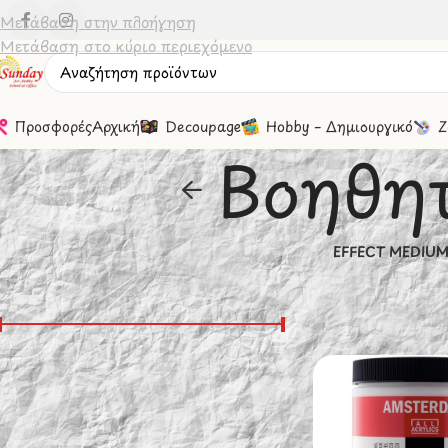
Μετάβαση στην πλοήγηση
Μετάβαση στο κύριο περιεχόμενο
Προσφορές
Αρχική
Decoupage
Hobby – Δημιουργικό
Ζ
Βοηθητ
EFFECT MEDIU
Φιλτράσισμα Βάσει Τιμής
Αρχική σελίδα
/
Ζω
Εμφάνιση
20
Τιμή:
0 €
—
30 €
Φιλτράρισμα