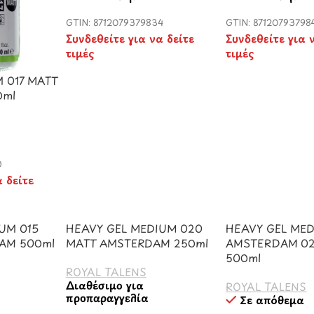
GTIN: 8712079379834
GTIN: 87120793798
Συνδεθείτε για να δείτε
Συνδεθείτε για 
τιμές
τιμές
 017 MATT
0ml
0
α δείτε
UM 015
HEAVY GEL MEDIUM 020
HEAVY GEL ME
AM 500ml
MATT AMSTERDAM 250ml
AMSTERDAM 02
500ml
ROYAL TALENS
Διαθέσιμο για
ROYAL TALENS
προπαραγγελία
Σε απόθεμα