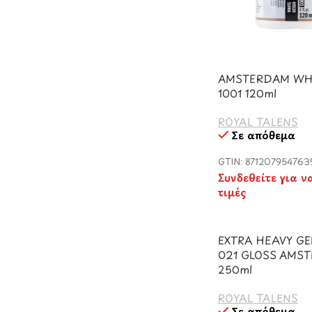
AMSTERDAM WH
1001 120ml
ROYAL TALENS
Σε απόθεμα
GTIN: 871207954763
Συνδεθείτε για ν
τιμές
EXTRA HEAVY G
021 GLOSS AMS
250ml
ROYAL TALENS
Σε απόθεμα