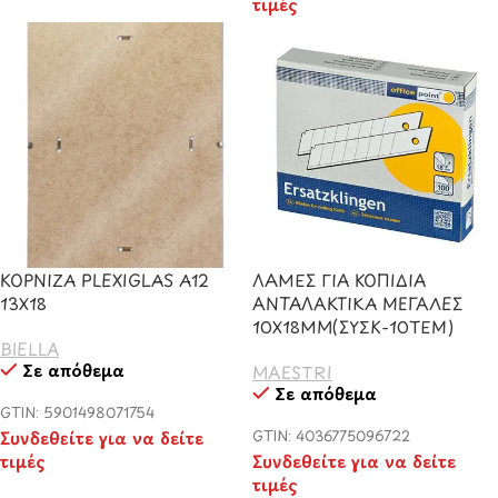
τιμές
ΚΟΡΝΙΖΑ PLEXIGLAS Α12
ΛΑΜΕΣ ΓΙΑ ΚΟΠΙΔΙΑ
13Χ18
ΑΝΤΑΛΑΚΤΙΚΑ ΜΕΓΑΛΕΣ
10Χ18ΜΜ(ΣΥΣΚ-10ΤΕΜ)
BIELLA
Σε απόθεμα
MAESTRI
Σε απόθεμα
GTIN: 5901498071754
Συνδεθείτε για να δείτε
GTIN: 4036775096722
τιμές
Συνδεθείτε για να δείτε
τιμές