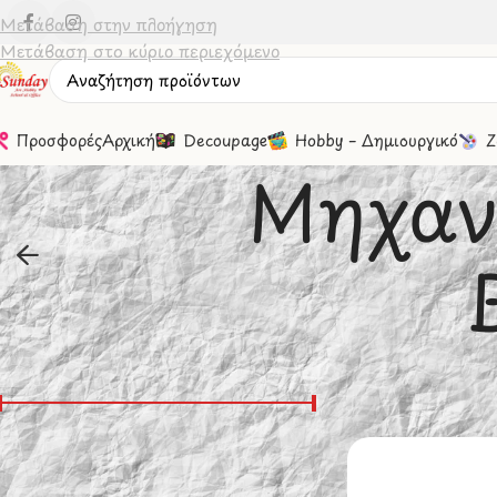
Μετάβαση στην πλοήγηση
Μετάβαση στο κύριο περιεχόμενο
Προσφορές
Αρχική
Decoupage
Hobby – Δημιουργικό
Ζ
Μηχαν
Φιλτράσισμα Βάσει Τιμής
Αρχική σελίδα
/
Εί
Εμφάνιση
20
Τιμή:
0 €
—
180 €
Φιλτράρισμα