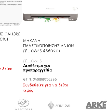
Σ CALIBRE
0101
ΜΗΧΑΝΗ
ΠΛΑΣΤΙΚΟΠΟΙΗΣΗΣ Α3 ION
FELLOWES 4560201
FELLOWES
Διαθέσιμο για
α δείτε
προπαραγγελία
GTIN: 043859752836
Συνδεθείτε για να δείτε
τιμές