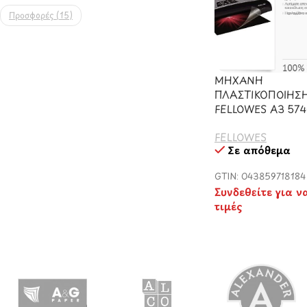
Προσφορές
(15)
ΜΗΧΑΝΗ
ΠΛΑΣΤΙΚΟΠΟΙΗΣΗ
FELLOWES A3 574
FELLOWES
Σε απόθεμα
GTIN: 043859718184
Συνδεθείτε για ν
τιμές