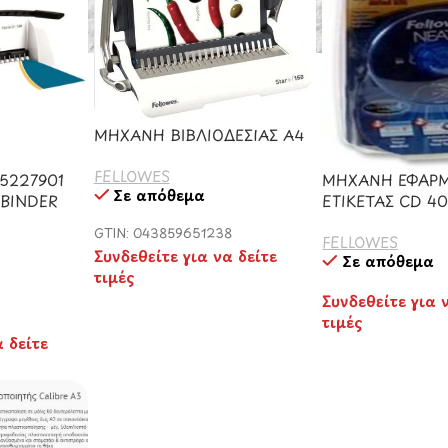
ΜΗΧΑΝΗ ΒΙΒΛΙΟΔΕΣΙΑΣ Α4
FELLOWES
5227901
ΜΗΧΑΝΗ ΕΦΑΡ
Σε απόθεμα
 BINDER
ΕΤΙΚΕΤΑΣ CD 4
GTIN: 043859651238
FELLOWES
Συνδεθείτε για να δείτε
Σε απόθεμα
τιμές
Συνδεθείτε για 
9
τιμές
α δείτε