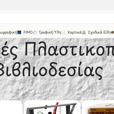
ωγραφική
FIMO
Γραφική Ύλη
Χαρτικά
Σχολικά Είδη
ές Πλαστικοπ
Βιβλιοδεσίας
δη Γραφείου
/
Μηχανές Γραφείου
/
Μηχανές Πλαστικοποίης Βιβ
30
50
100