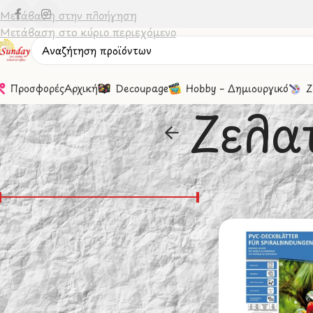
Μετάβαση στην πλοήγηση
Μετάβαση στο κύριο περιεχόμενο
Προσφορές
Αρχική
Decoupage
Hobby – Δημιουργικό
Ζ
Ζελα
Φιλτράσισμα Βάσει Τιμής
Αρχική σελίδα
/
Εί
Εμφάνιση
20
Τιμή:
0 €
—
30 €
Φιλτράρισμα
Καταστευαστές