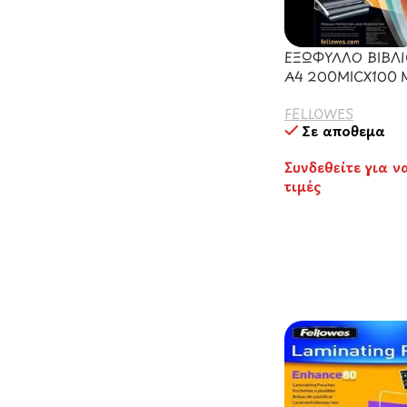
ΕΞΩΦΥΛΛΟ ΒΙΒΛΙ
Α4 200MICX100
FELLOWES
Σε απόθεμα
Συνδεθείτε για ν
τιμές