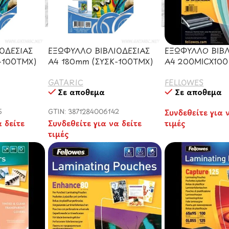
ΟΔΕΣΙΑΣ
ΕΞΩΦΥΛΛΟ ΒΙΒΛΙΟΔΕΣΙΑΣ
ΕΞΩΦΥΛΛΟ ΒΙΒΛ
-100ΤΜΧ)
Α4 180mm (ΣΥΣΚ-100ΤΜΧ)
Α4 200MICX100
GATARIC
FELLOWES
Σε απόθεμα
Σε απόθεμα
5
GTIN: 3871284006142
Συνδεθείτε για 
α δείτε
Συνδεθείτε για να δείτε
τιμές
τιμές