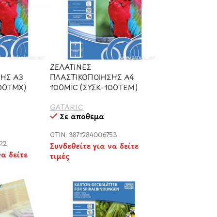
ΖΕΛΑΤΙΝΕΣ
ΣΗΣ Α3
ΠΛΑΣΤΙΚΟΠΟΙΗΣΗΣ Α4
100ΤΜΧ)
100MIC (ΣΥΣK-100ΤΕΜ)
GATARIC
Σε απόθεμα
GTIN: 3871284006753
22
Συνδεθείτε για να δείτε
να δείτε
τιμές