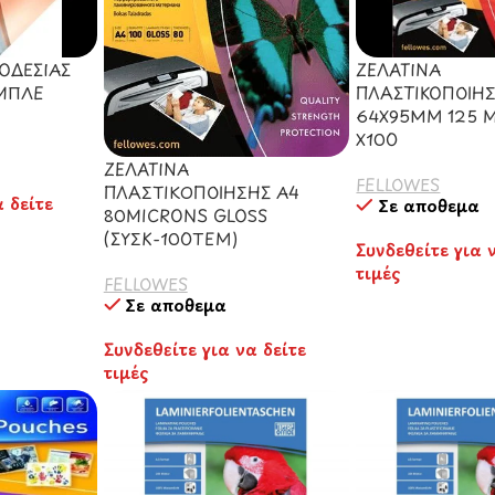
ΟΔΕΣΙΑΣ
ΖΕΛΑΤΙΝΑ
 ΜΠΛΕ
ΠΛΑΣΤΙΚΟΠΟΙΗ
64Χ95ΜΜ 125 
Χ100
ΖΕΛΑΤΙΝΑ
FELLOWES
ΠΛΑΣΤΙKOΠΟΙΗΣΗΣ Α4
α δείτε
Σε απόθεμα
80MICRONS GLOSS
(ΣΥΣΚ-100TEM)
Συνδεθείτε για 
τιμές
FELLOWES
Σε απόθεμα
Συνδεθείτε για να δείτε
τιμές