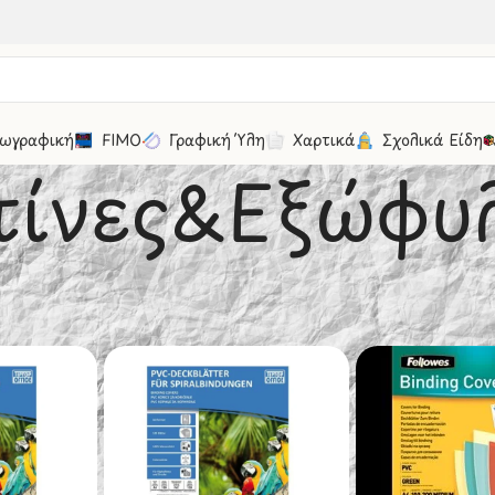
ωγραφική
FIMO
Γραφική Ύλη
Χαρτικά
Σχολικά Είδη
τίνες&Εξώφυ
δη Γραφείου
/
Μηχανές Γραφείου
/
Ζελατίνες&Εξώφυλλα
30
50
100