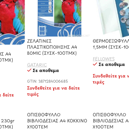
ΖΕΛΑΤΙΝΕΣ
ΘΕΡΜΟΕΞΩΦΥΛ
ΠΛΑΣΤΙΚΟΠΟΙΗΣΗΣ Α4
1,5ΜΜ (ΣΥΣΚ-1
80MIC (ΣΥΣΚ-100ΤΜΧ)
ΗΣ Α4
FELLOWES
0ΤΜΧ)
Σε απόθεμα
GATARIC
Σε απόθεμα
Συνδεθείτε για 
GTIN: 3871284006685
τιμές
Συνδεθείτε για να δείτε
5
τιμές
α δείτε
ΟΠΙΣΘΟΦΥΛΛΟ
ΟΠΙΣΘΟΦΥΛΛΟ
 230gr
ΒΙΒΛΙΟΔΕΣΙΑΣ Α4 ΚΟΚΚΙΝΟ
ΒΙΒΛΙΟΔΕΣΙΑΣ 
0ΤΜΧ)
Χ100ΤΕΜ
Χ100ΤΕΜ