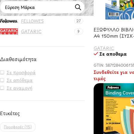
FELLOWES
27
ΕΞΩΦΥΛΛΟ ΒΙΒΛΙ
GATARIC
9
Α4 150mm (ΣΥΣΚ
GATARIC
Σε απόθεμα
Διαθεσιμότητα
GTIN: 387128400613
Συνδεθείτε για ν
Σε προσφορά
τιμές
Σε απόθεμα
Σε αναμονή
Ετικέτες
Προσφορές
(15)