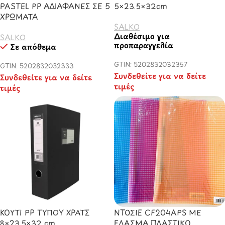
PASTEL PP ΑΔΙΑΦΑΝΕΣ ΣΕ 5
5×23.5×32cm
ΧΡΩΜΑΤΑ
SALKO
Διαθέσιμο για
SALKO
προπαραγγελία
Σε απόθεμα
GTIN: 5202832032357
GTIN: 5202832032333
Συνδεθείτε για να δείτε
Συνδεθείτε για να δείτε
τιμές
τιμές
ΚΟΥΤΙ ΡΡ ΤΥΠΟΥ ΧΡΑΤΣ
ΝΤΟΣΙΕ CF204APS ΜΕ
8×23.5×32 cm
ΕΛΑΣΜΑ ΠΛΑΣΤΙΚΟ