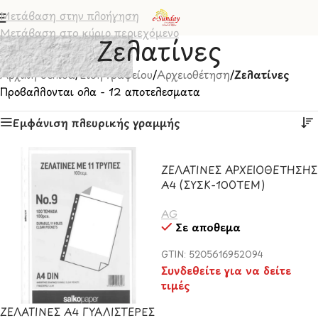
Μετάβαση στην πλοήγηση
Μετάβαση στο κύριο περιεχόμενο
Ζελατίνες
Αρχική σελίδα
/
Είδη Γραφείου
/
Αρχειοθέτηση
/
Ζελατίνες
Προβάλλονται όλα - 12 αποτελέσματα
Εμφάνιση πλευρικής γραμμής
ΖΕΛΑΤΙΝΕΣ ΑΡΧΕΙΟΘΕΤΗΣΗΣ
Α4 (ΣΥΣΚ-100ΤΕΜ)
AG
Σε απόθεμα
GTIN: 5205616952094
Συνδεθείτε για να δείτε
τιμές
ΖΕΛΑΤΙΝΕΣ Α4 ΓΥΑΛΙΣΤΕΡΕΣ