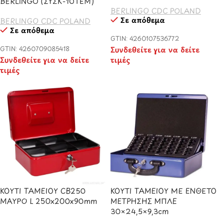
BERLINGO (ΣΥΣΚ-10ΤΕΜ)
BERLINGO CDC POLAND
Σε απόθεμα
BERLINGO CDC POLAND
Σε απόθεμα
GTIN: 4260107536772
GTIN: 4260709085418
Συνδεθείτε για να δείτε
Συνδεθείτε για να δείτε
τιμές
τιμές
ΚΟΥΤΙ ΤΑΜΕΙΟΥ CB250
ΚΟΥΤΙ ΤΑΜΕΙΟΥ ΜΕ ΕΝΘΕΤΟ
ΜΑΥΡΟ L 250x200x90mm
ΜΕΤΡΗΣΗΣ ΜΠΛΕ
30×24,5×9,3cm