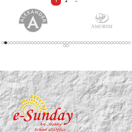
1
2
→