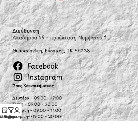
Διεύθυνση
Ακαδήμου 49 - προέκταση Νυμφαίου 1 ,
Θεσσαλονίκη, Εύοσμος, ΤΚ 56238
Facebook
Instagram
Ώρες Καταστήματος
Δευτέρα - 09:00 - 17:00
Τρίτη - 09:00 - 20:00
Τετάρτη - 09:00 - 17:00
Πέμπτη- 09:00 - 20:00
τάστημα
Ο λογαριασμός μου
Φίλτρα
Παρασκευή - 09:00 - 20:00
Σάββατο - 10:00 - 15:00
Κυριακή - Κλειστά