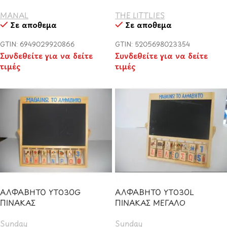
MANAL
THE LITTLIES
Σε απόθεμα
Σε απόθεμα
GTIN: 6949029920866
GTIN: 5205698023354
Συνδεθείτε για να δείτε
Συνδεθείτε για να δείτε
τιμές
τιμές
ΑΛΦΑΒΗΤΟ ΥΤ030G
ΑΛΦΑΒΗΤΟ ΥΤ030L
ΠΙΝΑΚΑΣ
ΠΙΝΑΚΑΣ ΜΕΓΑΛΟ
Sunday
Sunday