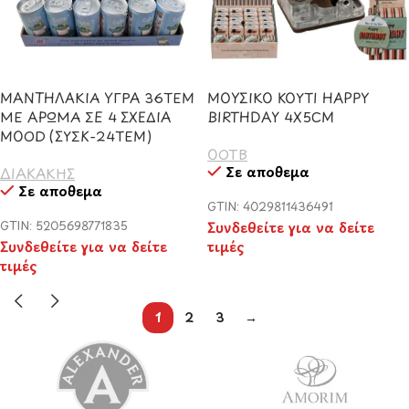
ΜΑΝΤΗΛΑΚΙΑ ΥΓΡΑ 36ΤΕΜ
ΜΟΥΣΙΚΟ ΚΟΥΤΙ HAPPY
ΜΕ ΑΡΩΜΑ ΣΕ 4 ΣΧΕΔΙΑ
BIRTHDAY 4X5CM
MOOD (ΣΥΣΚ-24ΤΕΜ)
OOTB
Σε απόθεμα
ΔΙΑΚΑΚΗΣ
Σε απόθεμα
GTIN: 4029811436491
GTIN: 5205698771835
Συνδεθείτε για να δείτε
Συνδεθείτε για να δείτε
τιμές
τιμές
1
2
3
→