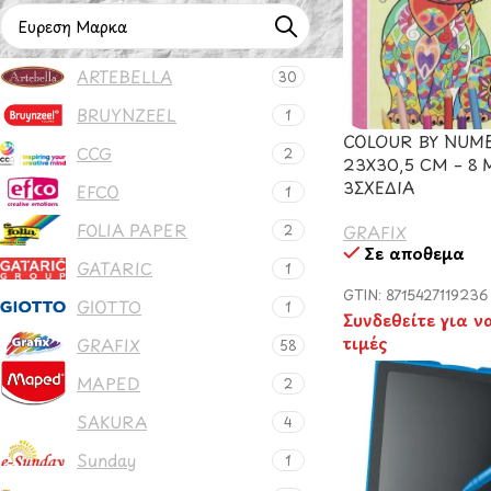
ARTEBELLA
30
BRUYNZEEL
1
COLOUR ΒΥ NUM
CCG
2
23Χ30,5 CM – 8 
3ΣΧΕΔΙΑ
EFCO
1
FOLIA PAPER
GRAFIX
2
Σε απόθεμα
GATARIC
1
GTIN: 8715427119236
GIOTTO
1
Συνδεθείτε για ν
τιμές
GRAFIX
58
MAPED
2
SAKURA
4
Sunday
1