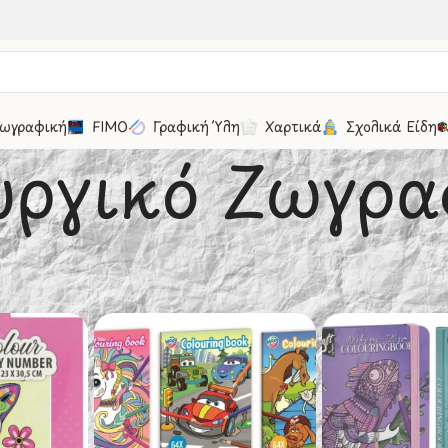
ωγραφική
FIMO
Γραφική Ύλη
Χαρτικά
Σχολικά Είδη
υργικό Ζωγρα
ρα - Παιχνίδια
/
Δημιουργικά
/
Δημιουργικό Ζωγραφική
30
50
100