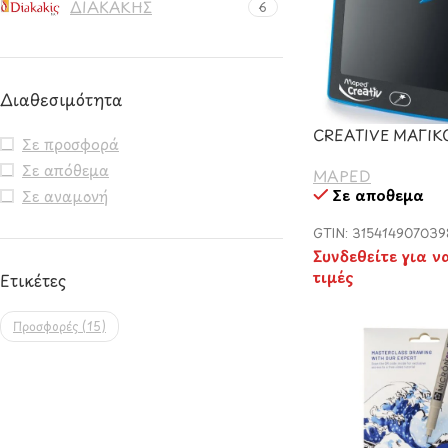
ΔΙΑΚΑΚΗΣ
6
Διαθεσιμότητα
CREATIVE ΜΑΓΙΚ
Σε προσφορά
Σε απόθεμα
MAPED
Σε απόθεμα
Σε αναμονή
GTIN: 315414907039
Συνδεθείτε για ν
τιμές
Ετικέτες
Προσφορές
(15)