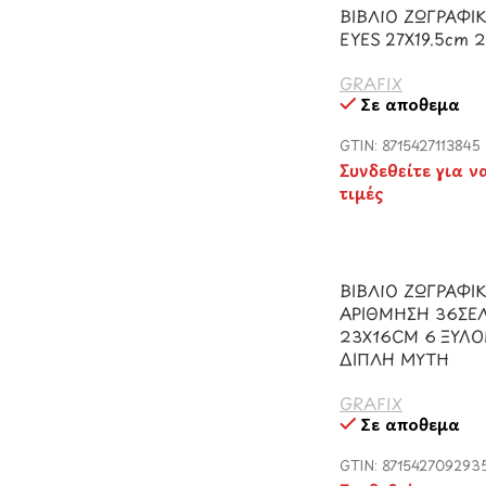
ΒΙΒΛΙΟ ΖΩΓΡΑΦΙ
EYES 27X19.5cm 
GRAFIX
Σε απόθεμα
GTIN: 8715427113845
Συνδεθείτε για ν
τιμές
ΒΙΒΛΙΟ ΖΩΓΡΑΦΙ
ΑΡΙΘΜΗΣΗ 36ΣΕΛ
23Χ16CM 6 ΞΥΛ
ΔΙΠΛΗ ΜΥΤΗ
GRAFIX
Σε απόθεμα
GTIN: 871542709293