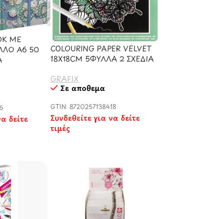
OK ΜΕ
COLOURING PAPER VELVET
ΛΛΟ Α6 50
18X18CM 5ΦΥΛΛΑ 2 ΣΧΕΔΙΑ
Α
GRAFIX
Σε απόθεμα
GTIN: 8720257138418
56
Συνδεθείτε για να δείτε
να δείτε
τιμές