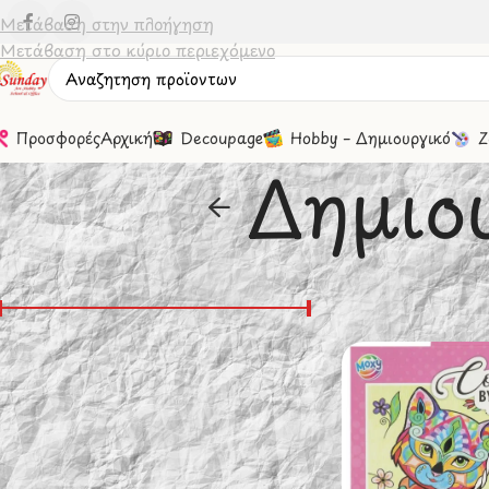
Μετάβαση στην πλοήγηση
Μετάβαση στο κύριο περιεχόμενο
Προσφορές
Αρχική
Decoupage
Hobby – Δημιουργικό
Ζ
Δημιο
Φιλτράσισμα Βάσει Τιμής
Αρχική σελίδα
/
Δώ
Εμφάνιση
20
Τιμή:
0 €
—
20 €
Φιλτράρισμα
Καταστευαστές