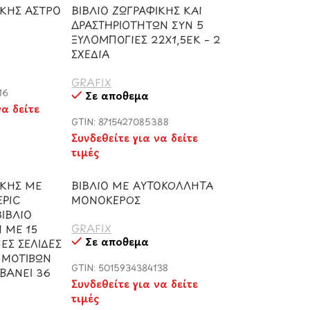
ΙΚΗΣ ΑΣΤΡΟ
ΒΙΒΛΙΟ ΖΩΓΡΑΦΙΚΗΣ ΚΑΙ
ΔΡΑΣΤΗΡΙΟΤΗΤΩΝ ΣΥΝ 5
ΞΥΛΟΜΠΟΓΙΕΣ 22Χ1,5ΕΚ – 2
ΣΧΕΔΙΑ
GRAFIX
16
Σε απόθεμα
να δείτε
GTIN: 8715427085388
Συνδεθείτε για να δείτε
τιμές
ΙΚΗΣ ΜΕ
ΒΙΒΛΙΟ ΜΕ ΑΥΤΟΚΟΛΛΗΤΑ
EPIC
ΜΟΝΟΚΕΡΟΣ
ΙΒΛΙΟ
GRAFIX
 ΜΕ 15
Σε απόθεμα
ΕΣ ΣΕΛΙΔΕΣ
 ΜΟΤΙΒΩΝ
GTIN: 5015934384138
ΒΑΝΕΙ 36
Συνδεθείτε για να δείτε
τιμές