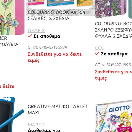
COLOURING BOOK A4, 64
ΣΕΛΙΔΕΣ, 3 ΣΧΕΔΙΑ
COLOURING BO
ΣΚΛΗΡΟ ΕΞΩΦΥ
GRAFIX
ΦΥΛΛΑ 2 ΣΧΕΔΙ
Σε απόθεμα
BER
ΜΟΛΥΒΙΑ
GTIN: 8715427135274
CCG
Σε απόθεμα
Συνδεθείτε για να δείτε
τιμές
GTIN: 87154271189
Συνδεθείτε για 
τιμές
α δείτε
CREATIVE ΜΑΓΙΚΟ TABLET
MAXI
MAPED
Διαθέσιμο για