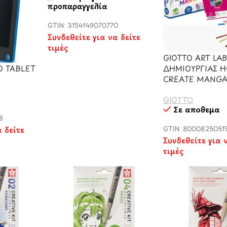
προπαραγγελία
GTIN: 3154149070770
Συνδεθείτε για να δείτε
τιμές
GIOTTO ART LAB
ΔΗΜΙΟΥΡΓΙΑΣ 
Ο TABLET
CREATE MANG
GIOTTO
Σε απόθεμα
8
GTIN: 8000825051
α δείτε
Συνδεθείτε για 
τιμές