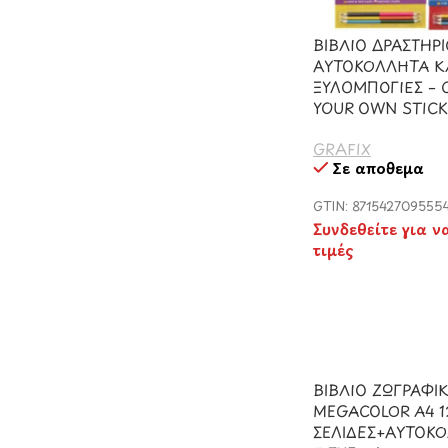
ΒΙΒΛΙΟ ΔΡΑΣΤΗΡ
ΑΥΤΟΚΟΛΛΗΤΑ Κ
ΞΥΛΟΜΠΟΓΙΕΣ – 
YOUR OWN STIC
GRAFIX
Σε απόθεμα
GTIN: 871542709555
Συνδεθείτε για ν
τιμές
ΒΙΒΛΙΟ ΖΩΓΡΑΦΙ
MEGACOLOR Α4 1
ΣΕΛΙΔΕΣ+ΑΥΤΟΚ