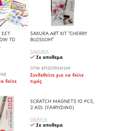
 ΣΕΤ
SAKURA ART KIT “CHERRY
HOW TO
BLOSSOM”
A
SAKURA
Σε απόθεμα
GTIN: 8712079531249
968
Συνδεθείτε για να δείτε
να δείτε
τιμές
SCRATCH MAGNETS 10 PCS,
2 ASS. (FAIRY/DINO)
GRAFIX
Σε απόθεμα