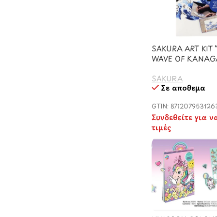
SAKURA ART KIT 
WAVE OF KANAG
SAKURA
Σε απόθεμα
GTIN: 871207953126
Συνδεθείτε για ν
τιμές