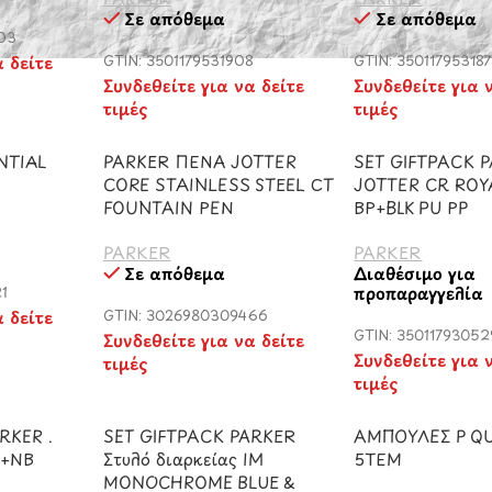
Σε απόθεμα
Σε απόθεμα
03
α δείτε
GTIN: 3501179531908
GTIN: 35011795318
Συνδεθείτε για να δείτε
Συνδεθείτε για 
τιμές
τιμές
NTIAL
PARKER ΠΕΝΑ JOTTER
SET GIFTPACK 
n
CORE STAINLESS STEEL CT
JOTTER CR ROY
FOUNTAIN PEN
BP+BLK PU PP
PARKER
PARKER
Σε απόθεμα
Διαθέσιμο για
προπαραγγελία
1
α δείτε
GTIN: 3026980309466
GTIN: 3501179305
Συνδεθείτε για να δείτε
Συνδεθείτε για 
τιμές
τιμές
RKER .
SET GIFTPACK PARKER
ΑΜΠΟΥΛΕΣ P Q
P+NB
Στυλό διαρκείας IM
5ΤΕΜ
MONOCHROME BLUE &