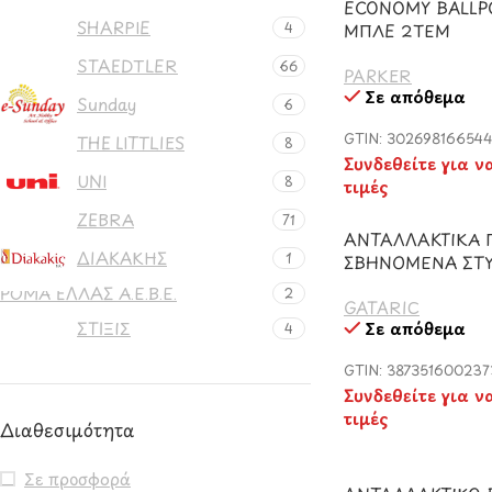
ECONOMY BALLP
SHARPIE
4
ΜΠΛΕ 2ΤΕΜ
STAEDTLER
66
PARKER
Σε απόθεμα
Sunday
6
GTIN: 30269816654
THE LITTLIES
8
Συνδεθείτε για ν
UNI
8
τιμές
ZEBRA
71
ΑΝΤΑΛΛΑΚΤΙΚΑ Γ
ΔΙΑΚΑΚΗΣ
1
ΣΒΗΝΟΜΕΝΑ ΣΤ
ΡΟΜΑ ΕΛΛΑΣ Α.Ε.Β.Ε.
2
GATARIC
ΣΤΙΞΙΣ
Σε απόθεμα
4
GTIN: 387351600237
Συνδεθείτε για ν
τιμές
Διαθεσιμότητα
Σε προσφορά