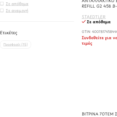
ΑΝΤΑΛΛΑΚΤΙΚΟ 
Σε απόθεμα
REFILL G2 458 B
Σε αναμονή
STAEDTLER
Σε απόθεμα
GTIN: 400781745844
Ετικέτες
Συνδεθείτε για ν
τιμές
Προσφορές
(15)
ΒΙΤΡΙΝΑ 70ΤΕΜ 