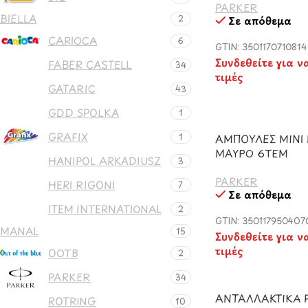
PARKER
BIELLA
2
Σε απόθεμα
CARIOCA
6
GTIN: 3501170710814
Συνδεθείτε για ν
FABER CASTELL
34
τιμές
GATARIC
43
GDD SPOLKA
1
GRAFIX
1
ΑΜΠΟΥΛΕΣ ΜΙΝΙ 
ΜΑΥΡΟ 6ΤΕΜ
HANIPOL ARKADIUSZ
3
PARKER
HERI RIGONI
7
Σε απόθεμα
ITEM INTERNATIONAL
2
GTIN: 350117950407
MANAL
15
Συνδεθείτε για ν
τιμές
OOTB
2
PARKER
34
ΑΝΤΑΛΛΑΚΤΙΚΑ 
ROTRING
10