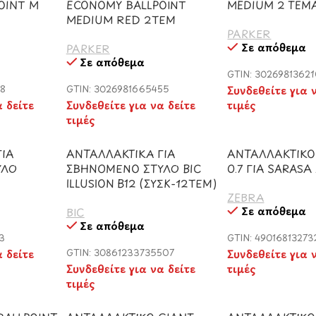
OINT M
ECONOMY BALLPOINT
MEDIUM 2 ΤΕΜ
MEDIUM RED 2ΤΕΜ
PARKER
Σε απόθεμα
PARKER
Σε απόθεμα
GTIN: 30269813621
48
GTIN: 3026981665455
Συνδεθείτε για 
α δείτε
Συνδεθείτε για να δείτε
τιμές
τιμές
ΙΑ
ΑΝΤΑΛΛΑΚΤΙΚΑ ΓΙΑ
ΑΝΤΑΛΛΑΚΤΙΚΟ
ΥΛΟ
ΣΒΗΝΟΜΕΝΟ ΣΤΥΛΟ BIC
0.7 ΓΙΑ SARASA
ILLUSION B12 (ΣΥΣΚ-12ΤΕΜ)
ZEBRA
Σε απόθεμα
BIC
Σε απόθεμα
3
GTIN: 49016813273
α δείτε
GTIN: 30861233735507
Συνδεθείτε για 
Συνδεθείτε για να δείτε
τιμές
τιμές