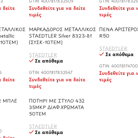
23
GTIN: 4007817832509
GTIN: 4007817832
α δείτε
Συνδεθείτε για να δείτε
Συνδεθείτε για 
τιμές
τιμές
ΤΑΛΛΙΚΟΣ
ΜΑΡΚΑΔΟΡΟΣ ΜΕΤΑΛΛΙΚΟΣ
ΠΕΝΑ ΑΡΙΣΤΕΡΟΧ
tallic
STAEDTLER Silver 8323-81
R50
-10ΤΕΜ)
(ΣΥΣΚ-10ΤΕΜ)
STAEDTLER
Σε απόθεμα
STAEDTLER
Σε απόθεμα
GTIN: 40078174700
6
GTIN: 4007817832547
Συνδεθείτε για 
α δείτε
Συνδεθείτε για να δείτε
τιμές
τιμές
R ΜΠΛΕ
ΠΟΤΗΡΙ ΜΕ ΣΤΥΛΟ 432
35MKP ΔΙΑΦ.ΧΡΩΜΑΤΑ
50ΤΕΜ
STAEDTLER
0
Σε απόθεμα
α δείτε