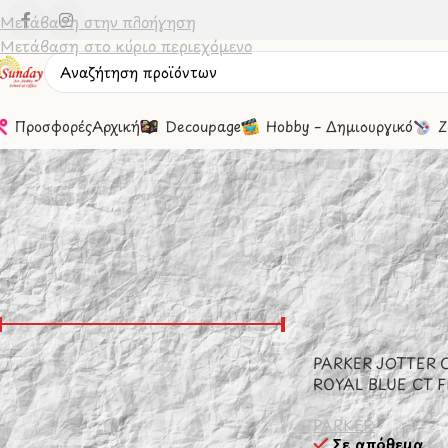
Μετάβαση στην πλοήγηση
Μετάβαση στο κύριο περιεχόμενο
Προσφορές
Αρχική
Decoupage
Hobby – Δημιουργικό
Ζ
Φιλτράσισμα Βάσει Τιμής
Αρχική σελίδα
/
Γρ
PARKER JOTTER 
Τιμή:
0 €
—
160 €
Φιλτράρισμα
ROYAL BLUE CT 
PARKER
Σε απόθεμα