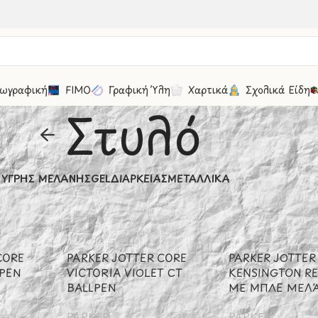
ωγραφική
FIMO
Γραφική Ύλη
Χαρτικά
Σχολικά Είδη
Στυλό
ΥΓΡΉΣ ΜΕΛΆΝΗΣ
GEL
ΔΙΑΡΚΕΊΑΣ
ΜΕΤΑΛΛΙΚΆ
αφική Ύλη
/
Στυλό
Εμφάνιση
20
CORE
PARKER JOTTER CORE
PARKER JOTTER
FPEN
VICTORIA VIOLET CT
KENSINGTON RE
BALLPEN
ΜΕ ΜΠΛΕ MΕΛΆ
PARKER
PARKER