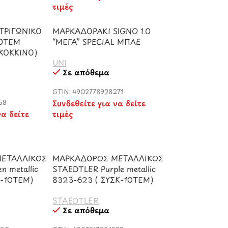
τιμές
 ΤΡΙΓΩΝΙΚΟ
ΜΑΡΚΑΔΟΡΑΚΙ SIGNO 1.0
30ΤΕΜ
“ΜΕΓΑ” SPECIAL ΜΠΛΕ
ΚΟΚΚΙΝΟ)
UNI
Σε απόθεμα
GTIN: 4902778928271
58
Συνδεθείτε για να δείτε
να δείτε
τιμές
ΕΤΑΛΛΙΚΟΣ
ΜΑΡΚΑΔΟΡΟΣ ΜΕΤΑΛΛΙΚΟΣ
n metallic
STAEDTLER Purple metallic
Κ-10ΤΕΜ)
8323-623 ( ΣΥΣΚ-10ΤΕΜ)
STAEDTLER
Σε απόθεμα