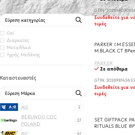
Φιλτράρισμα Βάσει Κατηγορίας
GTIN: 30269803095
Συνδεθείτε για ν
τιμές
Gel
Διαρκείας
PARKER Ι.Μ.ESSE
Μεταλλικά
Μ.BLACK CT BPe
Υγρής Μελάνης
PARKER
Σε απόθεμα
Καταστευαστές
GTIN: 302698143632
Συνδεθείτε για ν
τιμές
AG
2
BERLINGO CDC
SET GIFTPACK PA
27
POLAND
RITUALS BLUE B
BIC
41