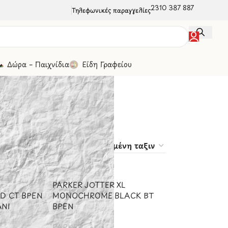
2310 387 887
Τηλεφωνικές παραγγελίες
Δώρα – Παιχνίδια
Είδη Γραφείου
30
50
100
PARKER JOTTER XL
D CT BPEN
MONOCHROME BLACK BT
ΝΙ
BPEN
PARKER