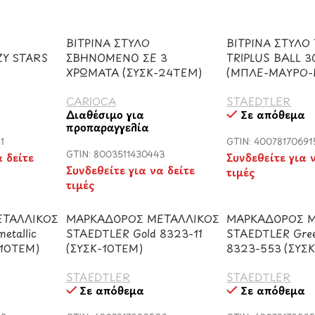
ΒΙΤΡΙΝΑ ΣΤΥΛΟ
ΒΙΤΡΙΝΑ ΣΤΥΛΟ
Y STARS
ΣΒΗΝΟΜΕΝΟ ΣΕ 3
TRIPLUS BALL 
ΧΡΩΜΑΤΑ (ΣΥΣΚ-24TEM)
(ΜΠΛΕ-ΜΑΥΡΟ-
CARIOCA
STAEDTLER
Διαθέσιμο για
Σε απόθεμα
προπαραγγελία
1
GTIN: 40078170691
GTIN: 8003511430443
α δείτε
Συνδεθείτε για 
Συνδεθείτε για να δείτε
τιμές
τιμές
ΤΑΛΛΙΚΟΣ
ΜΑΡΚΑΔΟΡΟΣ ΜΕΤΑΛΛΙΚΟΣ
ΜΑΡΚΑΔΟΡΟΣ Μ
etallic
STAEDTLER Gold 8323-11
STAEDTLER Gree
-10ΤΕΜ)
(ΣΥΣΚ-10ΤΕΜ)
8323-553 (ΣΥΣ
STAEDTLER
STAEDTLER
Σε απόθεμα
Σε απόθεμα