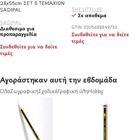
28x55cm ΣΕΤ 5 ΤΕΜΑΧΙΩΝ
THE LITTLIES
SADIPAL
Σε απόθεμα
SADIPAL
GTIN: 5205698849732
Διαθέσιμο για
προπαραγγελία
Συνδεθείτε για να δείτε
τιμές
Συνδεθείτε για να δείτε
τιμές
Αγοράστηκαν αυτή την εβδομάδα​
Όλα
Ζωγραφική
Σχολικά
Γραφική ύλη
Hobby