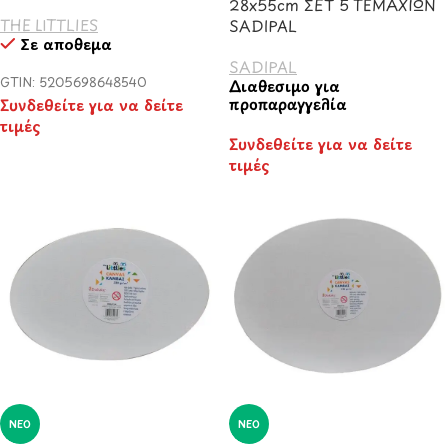
28x55cm ΣΕΤ 5 ΤΕΜΑΧΙΩΝ
THE LITTLIES
SADIPAL
Σε απόθεμα
SADIPAL
GTIN: 5205698648540
Διαθέσιμο για
προπαραγγελία
Συνδεθείτε για να δείτε
τιμές
Συνδεθείτε για να δείτε
τιμές
ΝΈΟ
ΝΈΟ