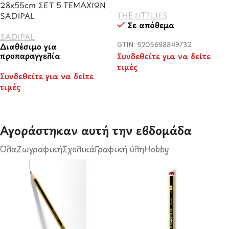
28x55cm ΣΕΤ 5 ΤΕΜΑΧΙΩΝ
THE LITTLIES
SADIPAL
Σε απόθεμα
SADIPAL
GTIN: 5205698849732
Διαθέσιμο για
προπαραγγελία
Συνδεθείτε για να δείτε
τιμές
Συνδεθείτε για να δείτε
τιμές
Αγοράστηκαν αυτή την εβδομάδα​
Όλα
Ζωγραφική
Σχολικά
Γραφική ύλη
Hobby