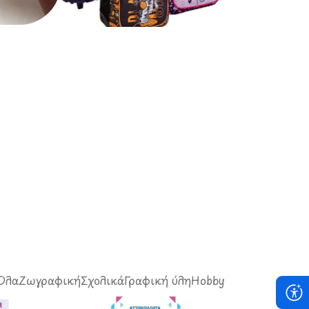
Σχολικά Είδη
Όλα
Ζωγραφική
Σχολικά
Γραφική ύλη
Hobby