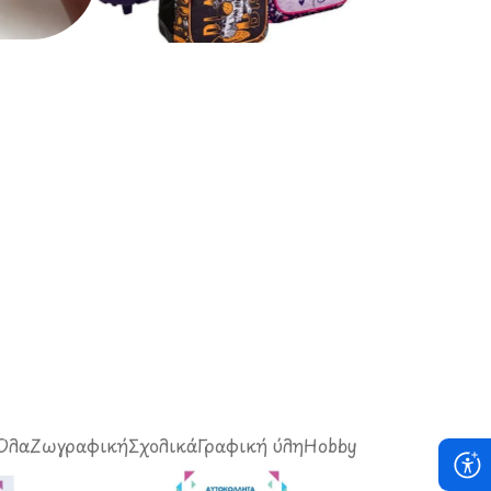
Σχολικά Είδη
Όλα
Ζωγραφική
Σχολικά
Γραφική ύλη
Hobby