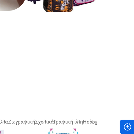
Σχολικά Είδη
Όλα
Ζωγραφική
Σχολικά
Γραφική ύλη
Hobby