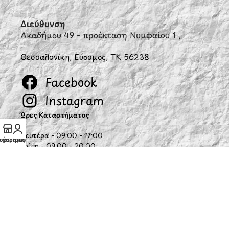
Διεύθυνση
Ακαδήμου 49 - προέκταση Νυμφαίου 1 ,
Θεσσαλονίκη, Εύοσμος, ΤΚ 56238
Facebook
Instagram
Ώρες Καταστήματος
Δευτέρα - 09:00 - 17:00
ογαριασμός μου
τάστημα
Τρίτη - 09:00 - 20:00
Τετάρτη - 09:00 - 17:00
Πέμπτη- 09:00 - 20:00
Παρασκευή - 09:00 - 20:00
Σάββατο - 10:00 - 15:00
Κυριακή - Κλειστά
Η εταιρία μας